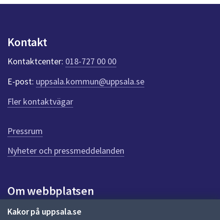
y
dem.
n
p
u
Kontakt
n
k
Kontaktcenter:
018-727 00 00
t
e
E-post:
uppsala.kommun@uppsala.se
r
f
Fler kontaktvägar
ö
r
d
Pressrum
e
n
Nyheter och pressmeddelanden
n
a
s
i
Om webbplatsen
d
a
Om webbplatsen
Kakor på uppsala.se