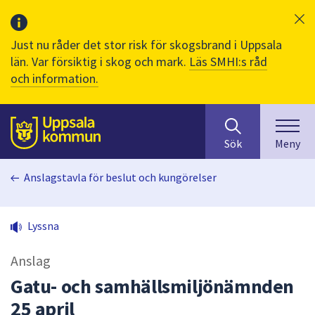
Just nu råder det stor risk för skogsbrand i Uppsala
län. Var försiktig i skog och mark.
Läs SMHI:s råd
och information.
Sök
huvudinnehåll
efter
Till sidans
Sök
Meny
innehåll
på
Anslagstavla för beslut och kungörelser
webbplatsen.
När
du
Lyssna
börjar
skriva
Anslag
i
sökfältet
Gatu- och samhällsmiljönämnden
kommer
25 april
sökförslag