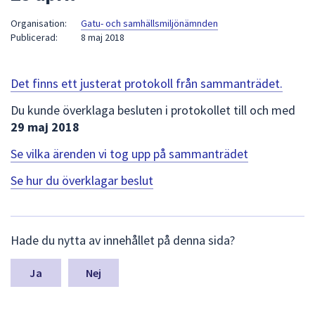
att
Organisation:
Gatu- och samhällsmiljönämnden
presenteras
Publicerad:
8 maj 2018
under
fältet.
Använd
Det finns ett justerat protokoll från sammanträdet.
piltangenterna
Du kunde överklaga besluten i protokollet till och med
för
29 maj 2018
att
navigera
Se vilka ärenden vi tog upp på sammanträdet
mellan
Se hur du överklagar beslut
sökförslagen
och
enter
L
för
Hade du nytta av innehållet på denna sida?
ä
att
m
välja
n
Nej
något
a
av
s