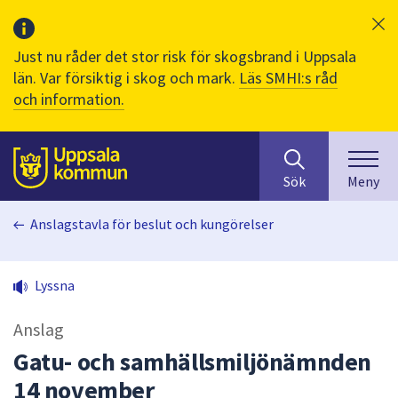
Just nu råder det stor risk för skogsbrand i Uppsala
län. Var försiktig i skog och mark.
Läs SMHI:s råd
och information.
Sök
huvudinnehåll
efter
Till sidans
Sök
Meny
innehåll
på
Anslagstavla för beslut och kungörelser
webbplatsen.
När
du
Lyssna
börjar
skriva
Anslag
i
sökfältet
Gatu- och samhällsmiljönämnden
kommer
14 november
sökförslag