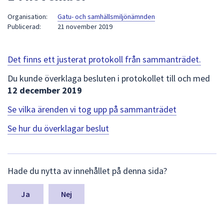
att
Organisation:
Gatu- och samhällsmiljönämnden
presenteras
Publicerad:
21 november 2019
under
fältet.
Använd
Det finns ett justerat protokoll från sammanträdet.
piltangenterna
Du kunde överklaga besluten i protokollet till och med
för
12 december 2019
att
navigera
Se vilka ärenden vi tog upp på sammanträdet
mellan
Se hur du överklagar beslut
sökförslagen
och
enter
L
för
Hade du nytta av innehållet på denna sida?
ä
att
m
välja
n
Nej
något
a
av
s