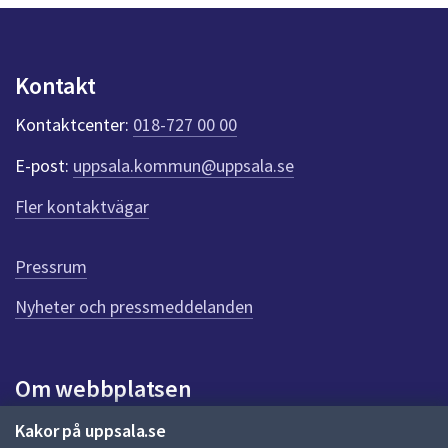
y
dem.
n
p
u
Kontakt
n
k
Kontaktcenter:
018-727 00 00
t
e
E-post:
uppsala.kommun@uppsala.se
r
f
Fler kontaktvägar
ö
r
d
Pressrum
e
n
Nyheter och pressmeddelanden
n
a
s
i
Om webbplatsen
d
a
Om webbplatsen
Kakor på uppsala.se