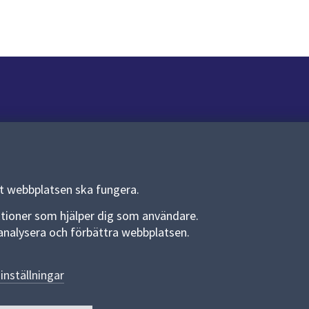
Om webbplatsen
Om webbplatsen
Allmänna handlingar och diarium
tt webbplatsen ska fungera.
Behandling av personuppgifter
funktioner som hjälper dig som användare.
an analysera och förbättra webbplatsen.
Kakor
Språk (other languages)
inställningar
Tillgänglighetsredogörelse