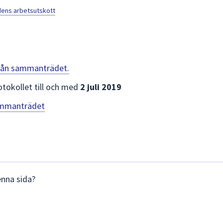
ns arbetsutskott
 från sammanträdet.
otokollet till och med
2 juli 2019
sammanträdet
enna sida?