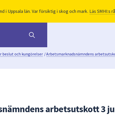
nd i Uppsala län. Var försiktig i skog och mark.
Läs SMHI:s r
r beslut och kungörelser
/
Arbetsmarknadsnämndens arbetsutskot
nämndens arbetsutskott 3 ju