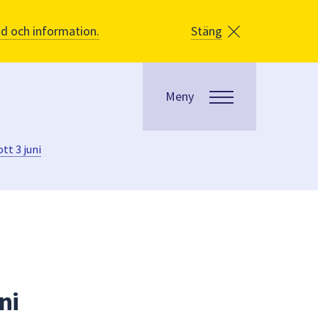
åd och information.
Stäng
Meny
t 3 juni
ni