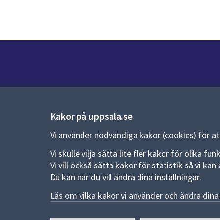
Kontakt
Kontaktcenter:
018-727 00 00
Kakor på uppsala.se
E-post:
uppsala.kommun@uppsala.se
Vi använder nödvändiga kakor (cookies) för a
Vi skulle vilja sätta lite fler kakor för olika 
Fler kontaktvägar
Vi vill också sätta kakor för statistik så vi k
Du kan när du vill ändra dina inställningar.
Pressrum
Läs om vilka kakor vi använder och ändra dina 
Nyheter och pressmeddelanden