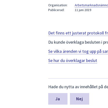
under
Organisation:
Arbetsmarknadsnämnde
fältet.
Publicerad:
11 juni 2019
Använd
piltangenterna
för
att
Det finns ett justerat protokoll
navigera
Du kunde överklaga besluten i pr
mellan
sökförslagen
Se vilka ärenden vi tog upp på 
och
enter
Se hur du överklagar beslut
för
att
välja
Lämna
något
Hade du nytta av innehållet på d
synpunkter
av
för
dem.
denna
Nej
sida