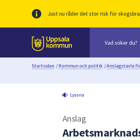
Just nu råder det stor risk för skogsbra
Sök
efter
huvudinnehåll
innehåll
Till sidans
på
webbplatsen.
Startsidan
/
Kommun och politik
/
Anslagstavla fö
När
du
börjar
skriva
Lyssna
i
sökfältet
kommer
Anslag
sökförslag
att
Arbetsmarknads
presenteras