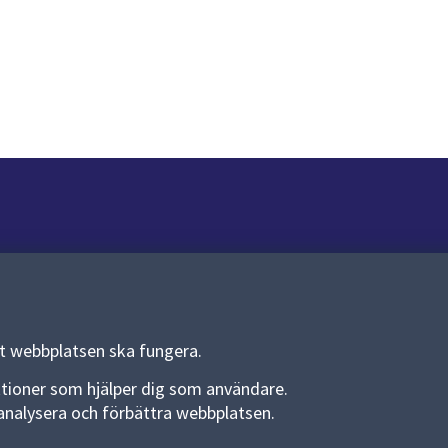
Om webbplatsen
Om webbplatsen
Allmänna handlingar och diarium
tt webbplatsen ska fungera.
Behandling av personuppgifter
funktioner som hjälper dig som användare.
an analysera och förbättra webbplatsen.
Kakor