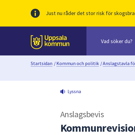
Just nu råder det stor risk för skogsbra
Sök
efter
huvudinnehåll
innehåll
Till sidans
på
webbplatsen.
Startsidan
/
Kommun och politik
/
Anslagstavla fö
När
du
börjar
skriva
Lyssna
i
sökfältet
kommer
Anslagsbevis
sökförslag
att
Kommunrevisio
presenteras