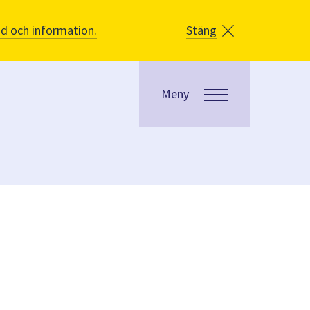
åd och information.
Stäng
Meny