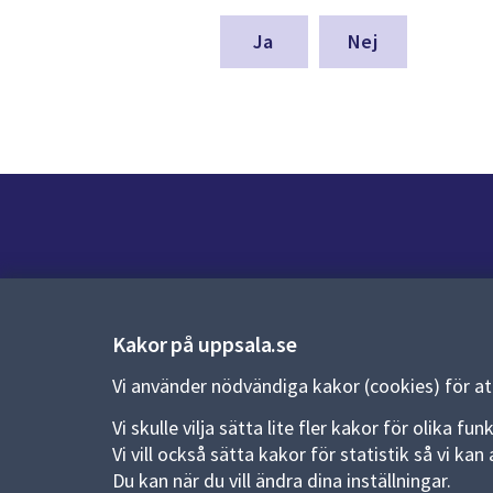
för
denna
Nej
sida
Kontakt
Kontaktcenter:
018-727 00 00
Kakor på uppsala.se
E-post:
uppsala.kommun@uppsala.se
Vi använder nödvändiga kakor (cookies) för a
Vi skulle vilja sätta lite fler kakor för olika 
Fler kontaktvägar
Vi vill också sätta kakor för statistik så vi k
Du kan när du vill ändra dina inställningar.