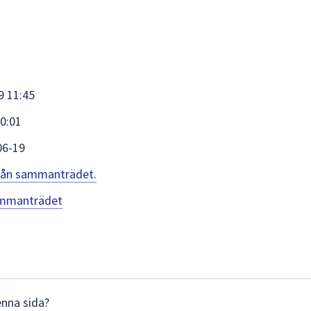
9 11:45
0:01
06-19
 från sammanträdet.
sammanträdet
enna sida?