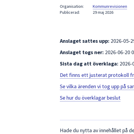
under
Organisation:
Kommunrevisionen
fältet.
Publicerad:
29 maj 2026
Använd
piltangenterna
för
att
Anslaget sattes upp:
2026-05-2
navigera
Anslaget togs ner:
2026-06-20 0
mellan
sökförslagen
Sista dag att överklaga:
2026-
och
enter
Det finns ett justerat protokoll
för
Se vilka ärenden vi tog upp på 
att
välja
Se hur du överklagar beslut
något
av
dem.
Lämna
Hade du nytta av innehållet på d
synpunkter