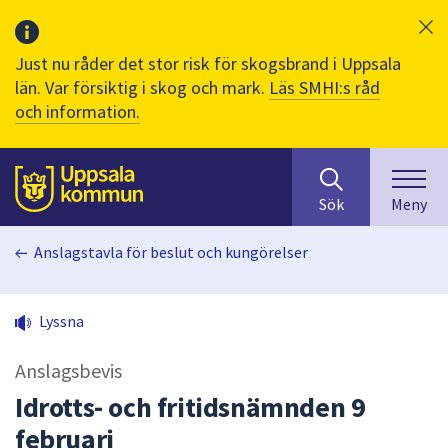
Just nu råder det stor risk för skogsbrand i Uppsala
län. Var försiktig i skog och mark.
Läs SMHI:s råd
och information.
Sök
huvudinnehåll
efter
Till sidans
Sök
Meny
innehåll
på
Anslagstavla för beslut och kungörelser
webbplatsen.
När
du
Lyssna
börjar
skriva
Anslagsbevis
i
sökfältet
Idrotts- och fritidsnämnden 9
kommer
februari
sökförslag