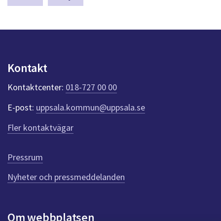
dem.
a
s
y
n
p
u
Kontakt
n
k
Kontaktcenter:
018-727 00 00
t
e
E-post:
uppsala.kommun@uppsala.se
r
f
Fler kontaktvägar
ö
r
d
Pressrum
e
n
Nyheter och pressmeddelanden
n
a
s
i
Om webbplatsen