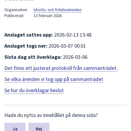
att
Organisation:
Idrotts- och fritidsnämnden
presenteras
Publicerad:
13 februari 2026
under
fältet.
Använd
Anslaget sattes upp:
2026-02-13 15:48
piltangenterna
Anslaget togs ner:
2026-03-07 00:01
för
att
Sista dag att överklaga:
2026-03-06
navigera
Det finns ett justerat protokoll från sammanträdet.
mellan
sökförslagen
Se vilka ärenden vi tog upp på sammanträdet
och
Se hur du överklagar beslut
enter
för
att
L
välja
Hade du nytta av innehållet på denna sida?
ä
något
m
av
n
Nej