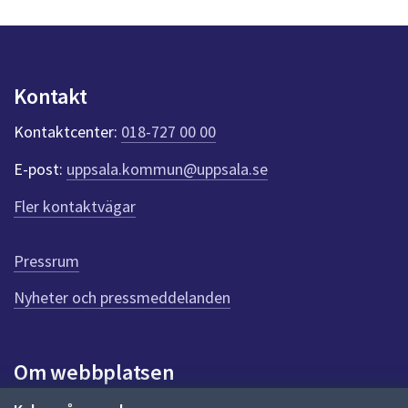
s
dem.
y
n
p
u
Kontakt
n
k
Kontaktcenter:
018-727 00 00
t
e
E-post:
uppsala.kommun@uppsala.se
r
f
Fler kontaktvägar
ö
r
d
Pressrum
e
n
Nyheter och pressmeddelanden
n
a
s
i
Om webbplatsen
d
a
Om webbplatsen