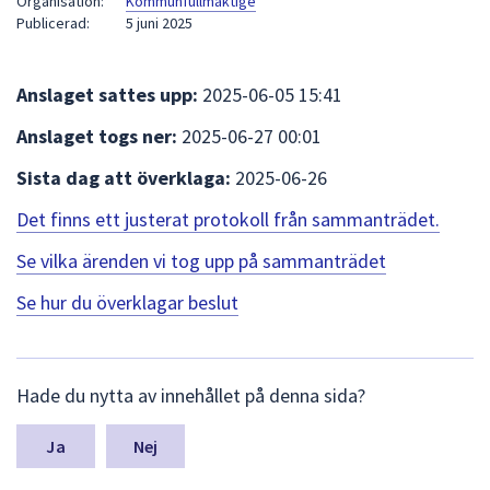
Organisation:
Kommunfullmäktige
att
Publicerad:
5 juni 2025
presenteras
under
Anslaget sattes upp:
2025-06-05 15:41
fältet.
Använd
Anslaget togs ner:
2025-06-27 00:01
piltangenterna
Sista dag att överklaga:
2025-06-26
för
att
Det finns ett justerat protokoll från sammanträdet.
navigera
mellan
Se vilka ärenden vi tog upp på sammanträdet
sökförslagen
Se hur du överklagar beslut
och
enter
för
L
att
Hade du nytta av innehållet på denna sida?
ä
välja
m
något
n
Nej
a
av