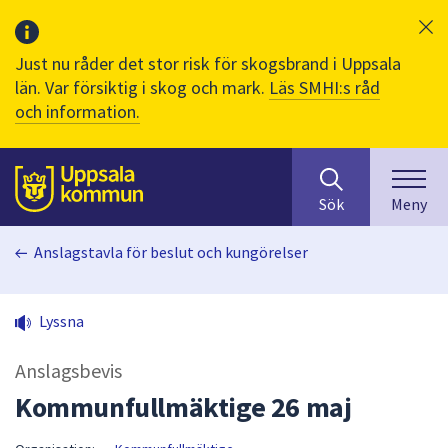
Just nu råder det stor risk för skogsbrand i Uppsala
län. Var försiktig i skog och mark.
Läs SMHI:s råd
och information.
Sök
huvudinnehåll
efter
Till sidans
Sök
Meny
innehåll
på
Anslagstavla för beslut och kungörelser
webbplatsen.
När
du
Lyssna
börjar
skriva
Anslagsbevis
i
sökfältet
Kommunfullmäktige 26 maj
kommer
sökförslag