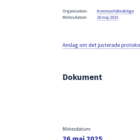
under
fältet.
Organisation:
Kommunfullmäktige
Mötesdatum:
26 maj 2025
Använd
piltangenterna
för
att
Anslag om det justerade protoko
navigera
mellan
sökförslagen
och
Dokument
enter
för
att
välja
något
av
dem.
Mötesdatum:
26 maj 2025