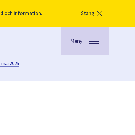
åd och information.
Stäng
Meny
 maj 2025