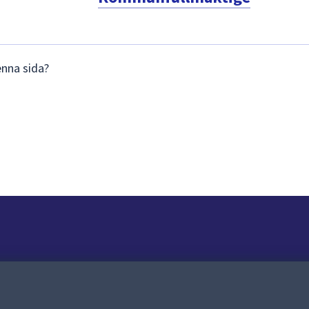
enna sida?
Om webbplatsen
Om webbplatsen