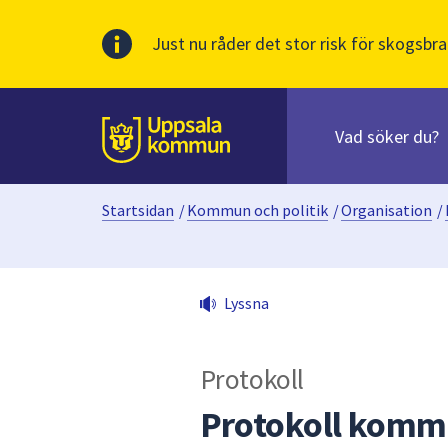
Just nu råder det stor risk för skogsbra
Sök
efter
huvudinnehåll
innehåll
Till sidans
på
webbplatsen.
Startsidan
/
Kommun och politik
/
Organisation
/
När
du
börjar
skriva
Lyssna
i
sökfältet
kommer
Protokoll
sökförslag
att
Protokoll komm
presenteras