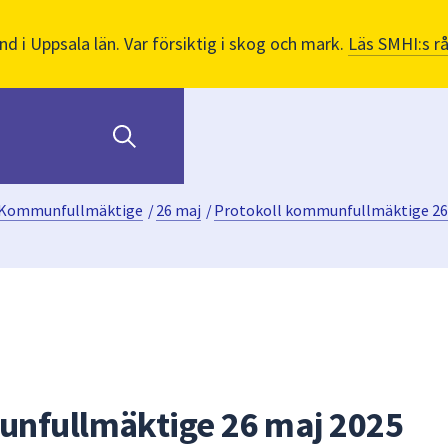
nd i Uppsala län. Var försiktig i skog och mark.
Läs SMHI:s r
Kommunfullmäktige
/
26 maj
/
Protokoll kommunfullmäktige 26
unfullmäktige 26 maj 2025