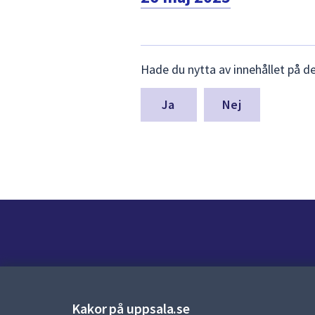
Lämna
Hade du nytta av innehållet på d
synpunkter
för
denna
Nej
sida
Kontakt
Kontaktcenter:
018-727 00 00
Kakor på uppsala.se