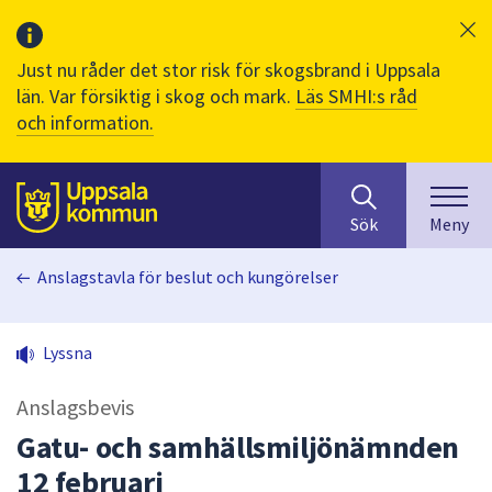
Just nu råder det stor risk för skogsbrand i Uppsala
län. Var försiktig i skog och mark.
Läs SMHI:s råd
och information.
Sök
huvudinnehåll
efter
Till sidans
Sök
Meny
innehåll
på
Anslagstavla för beslut och kungörelser
webbplatsen.
När
du
Lyssna
börjar
skriva
Anslagsbevis
i
sökfältet
Gatu- och samhällsmiljönämnden
kommer
12 februari
sökförslag