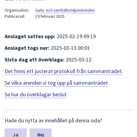
att
Organisation:
Gatu- och samhällsmiljönämnden
presenteras
Publicerad:
19 februari 2025
under
fältet.
Använd
Anslaget sattes upp:
2025-02-19 09:19
piltangenterna
Anslaget togs ner:
2025-03-13 00:01
för
att
Sista dag att överklaga:
2025-03-12
navigera
Det finns ett justerat protokoll från sammanträdet.
mellan
sökförslagen
Se vilka ärenden vi tog upp på sammanträdet
och
Se hur du överklagar beslut
enter
för
att
L
välja
Hade du nytta av innehållet på denna sida?
ä
något
m
av
n
Nej