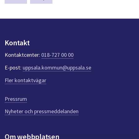
dem.
a
s
y
n
p
u
Kontakt
n
k
Kontaktcenter:
018-727 00 00
t
e
E-post:
uppsala.kommun@uppsala.se
r
f
Fler kontaktvägar
ö
r
d
Pressrum
e
n
Nyheter och pressmeddelanden
n
a
s
i
Om webbplatsen