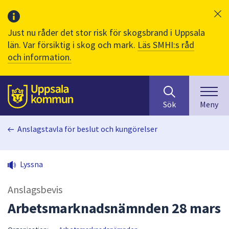
Just nu råder det stor risk för skogsbrand i Uppsala
län. Var försiktig i skog och mark.
Läs SMHI:s råd
och information.
Sök
huvudinnehåll
efter
Till sidans
Sök
Meny
innehåll
på
Anslagstavla för beslut och kungörelser
webbplatsen.
När
du
Lyssna
börjar
skriva
Anslagsbevis
i
sökfältet
Arbetsmarknadsnämnden 28 mars
kommer
sökförslag