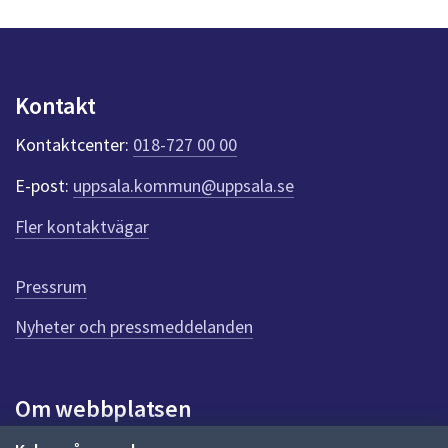
s
dem.
y
n
p
u
Kontakt
n
k
Kontaktcenter:
018-727 00 00
t
e
E-post:
uppsala.kommun@uppsala.se
r
f
Fler kontaktvägar
ö
r
d
Pressrum
e
n
Nyheter och pressmeddelanden
n
a
s
i
Om webbplatsen
d
a
Om webbplatsen