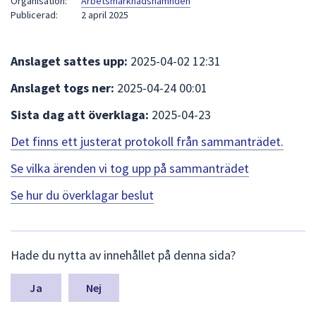
Organisation:
Arbetsmarknadsnämnden
att
Publicerad:
2 april 2025
presenteras
under
Anslaget sattes upp:
2025-04-02 12:31
fältet.
Använd
Anslaget togs ner:
2025-04-24 00:01
piltangenterna
Sista dag att överklaga:
2025-04-23
för
att
Det finns ett justerat protokoll från sammanträdet.
navigera
mellan
Se vilka ärenden vi tog upp på sammanträdet
sökförslagen
Se hur du överklagar beslut
och
enter
för
L
att
Hade du nytta av innehållet på denna sida?
ä
välja
m
något
n
Nej
a
av