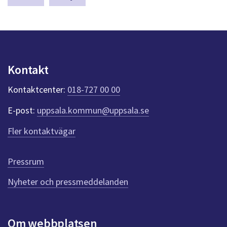
dem.
a
s
y
n
p
u
Kontakt
n
k
Kontaktcenter:
018-727 00 00
t
e
E-post:
uppsala.kommun@uppsala.se
r
f
Fler kontaktvägar
ö
r
d
Pressrum
e
n
Nyheter och pressmeddelanden
n
a
s
i
Om webbplatsen