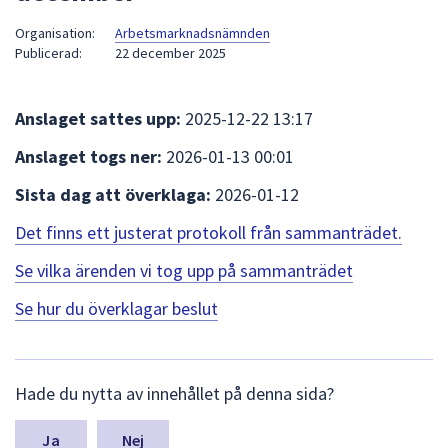
att
Organisation:
Arbetsmarknadsnämnden
presenteras
Publicerad:
22 december 2025
under
fältet.
Använd
Anslaget sattes upp:
2025-12-22 13:17
piltangenterna
Anslaget togs ner:
2026-01-13 00:01
för
att
Sista dag att överklaga:
2026-01-12
navigera
Det finns ett justerat protokoll från sammanträdet.
mellan
sökförslagen
Se vilka ärenden vi tog upp på sammanträdet
och
Se hur du överklagar beslut
enter
för
att
L
välja
Hade du nytta av innehållet på denna sida?
ä
något
m
av
n
Nej