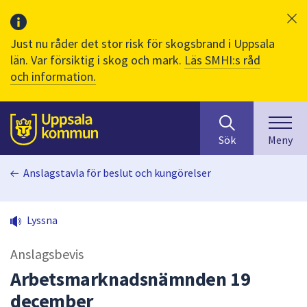
Just nu råder det stor risk för skogsbrand i Uppsala
län. Var försiktig i skog och mark.
Läs SMHI:s råd
och information.
Sök
huvudinnehåll
efter
Till sidans
Sök
Meny
innehåll
på
Anslagstavla för beslut och kungörelser
webbplatsen.
När
du
Lyssna
börjar
skriva
Anslagsbevis
i
sökfältet
Arbetsmarknadsnämnden 19
kommer
december
sökförslag