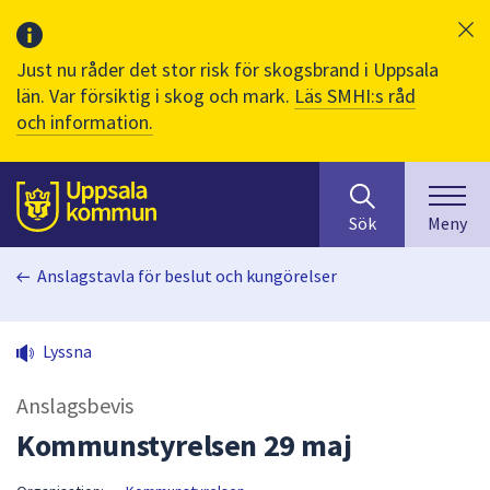
Just nu råder det stor risk för skogsbrand i Uppsala
län. Var försiktig i skog och mark.
Läs SMHI:s råd
och information.
Sök
huvudinnehåll
efter
Till sidans
Sök
Meny
innehåll
på
Anslagstavla för beslut och kungörelser
webbplatsen.
När
du
Lyssna
börjar
skriva
Anslagsbevis
i
sökfältet
Kommunstyrelsen 29 maj
kommer
sökförslag