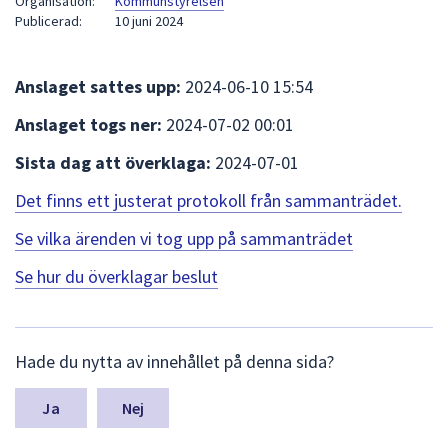
Organisation:
Kommunstyrelsen
att
Publicerad:
10 juni 2024
presenteras
under
Anslaget sattes upp:
2024-06-10 15:54
fältet.
Använd
Anslaget togs ner:
2024-07-02 00:01
piltangenterna
Sista dag att överklaga:
2024-07-01
för
att
Det finns ett justerat protokoll från sammanträdet.
navigera
mellan
Se vilka ärenden vi tog upp på sammanträdet
sökförslagen
Se hur du överklagar beslut
och
enter
för
L
att
Hade du nytta av innehållet på denna sida?
ä
välja
m
något
n
Nej
a
av