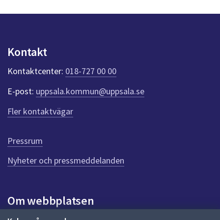
s
dem.
y
n
p
u
Kontakt
n
k
Kontaktcenter:
018-727 00 00
t
e
E-post:
uppsala.kommun@uppsala.se
r
f
Fler kontaktvägar
ö
r
d
Pressrum
e
n
Nyheter och pressmeddelanden
n
a
s
i
Om webbplatsen
d
a
Om webbplatsen