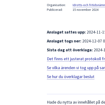
under
Organisation:
Idrotts-och fritidsnäm
fältet.
Publicerad:
15 november 2024
Använd
piltangenterna
för
att
Anslaget sattes upp:
2024-11-1
navigera
Anslaget togs ner:
2024-12-07 0
mellan
sökförslagen
Sista dag att överklaga:
2024-
och
enter
Det finns ett justerat protokoll
för
Se vilka ärenden vi tog upp på 
att
välja
Se hur du överklagar beslut
något
av
dem.
Lämna
Hade du nytta av innehållet på d
synpunkter