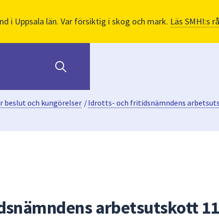
nd i Uppsala län. Var försiktig i skog och mark.
Läs SMHI:s r
r beslut och kungörelser
/
Idrotts- och fritidsnämndens arbetsu
itidsnämndens arbetsutskott 