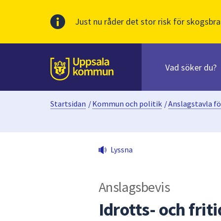
Just nu råder det stor risk för skogsbra
Sök
efter
huvudinnehåll
innehåll
Till sidans
på
webbplatsen.
Startsidan
/
Kommun och politik
/
Anslagstavla fö
När
du
börjar
skriva
Lyssna
i
sökfältet
kommer
Anslagsbevis
sökförslag
att
Idrotts- och fr
presenteras