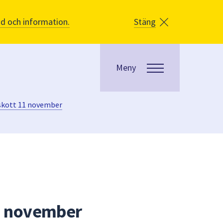
åd och information.
Stäng
Meny
tskott 11 november
11 november