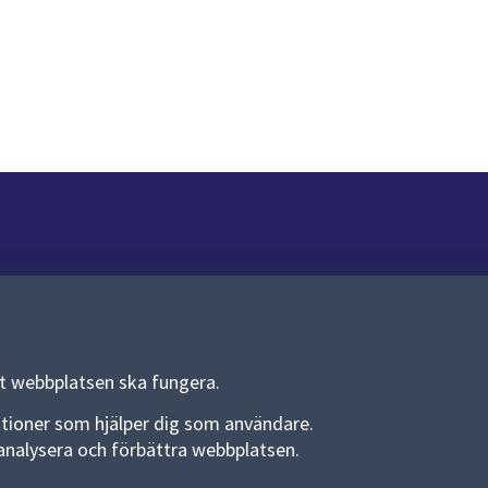
Om webbplatsen
Om webbplatsen
Allmänna handlingar och diarium
tt webbplatsen ska fungera.
Behandling av personuppgifter
funktioner som hjälper dig som användare.
an analysera och förbättra webbplatsen.
Kakor