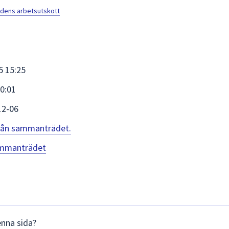
ndens arbetsutskott
5 15:25
0:01
12-06
 från sammanträdet.
sammanträdet
enna sida?