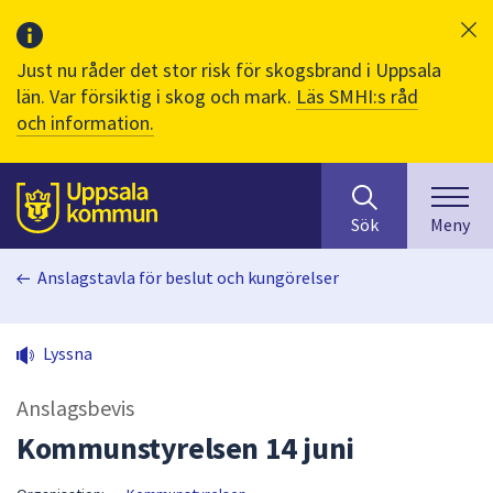
Just nu råder det stor risk för skogsbrand i Uppsala
län. Var försiktig i skog och mark.
Läs SMHI:s råd
och information.
Sök
huvudinnehåll
efter
Till sidans
Sök
Meny
innehåll
på
Anslagstavla för beslut och kungörelser
webbplatsen.
När
du
Lyssna
börjar
skriva
Anslagsbevis
i
sökfältet
Kommunstyrelsen 14 juni
kommer
sökförslag