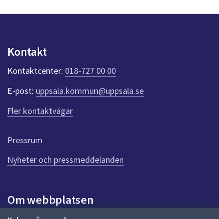
s
dem.
y
n
p
u
Kontakt
n
k
Kontaktcenter:
018-727 00 00
t
e
E-post:
uppsala.kommun@uppsala.se
r
f
Fler kontaktvägar
ö
r
d
Pressrum
e
n
Nyheter och pressmeddelanden
n
a
s
i
Om webbplatsen
d
a
Om webbplatsen