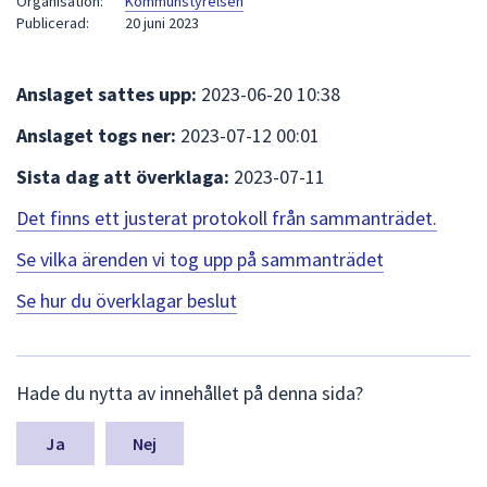
Organisation:
Kommunstyrelsen
att
Publicerad:
20 juni 2023
presenteras
under
Anslaget sattes upp:
2023-06-20 10:38
fältet.
Använd
Anslaget togs ner:
2023-07-12 00:01
piltangenterna
Sista dag att överklaga:
2023-07-11
för
att
Det finns ett justerat protokoll från sammanträdet.
navigera
mellan
Se vilka ärenden vi tog upp på sammanträdet
sökförslagen
Se hur du överklagar beslut
och
enter
för
L
att
Hade du nytta av innehållet på denna sida?
ä
välja
m
något
n
Nej
a
av