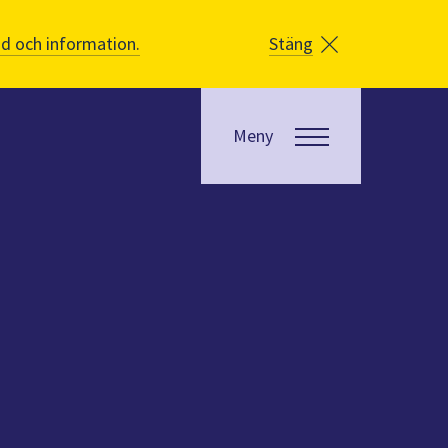
åd och information.
Stäng
Meny