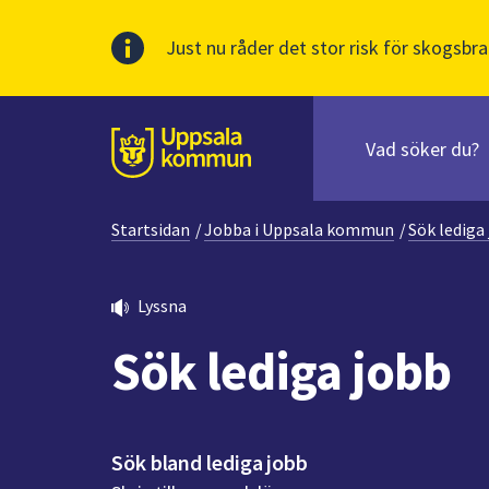
Just nu råder det stor risk för skogsbra
Sök
efter
huvudinnehåll
innehåll
Till sidans
på
webbplatsen.
Startsidan
/
Jobba i Uppsala kommun
/
Sök lediga
När
du
börjar
Lyssna
skriva
i
Sök lediga jobb
sökfältet
kommer
sökförslag
att
Sök bland lediga jobb
presenteras