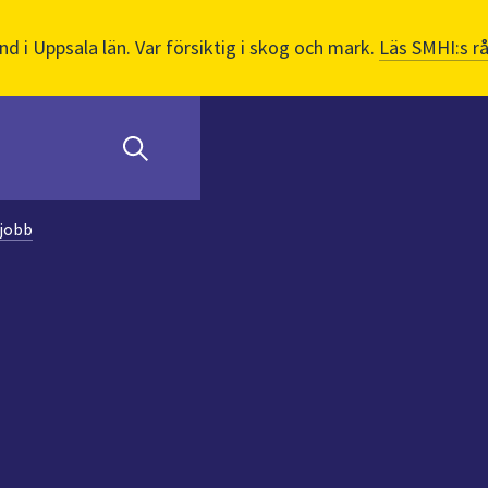
nd i Uppsala län. Var försiktig i skog och mark.
Läs SMHI:s r
 jobb