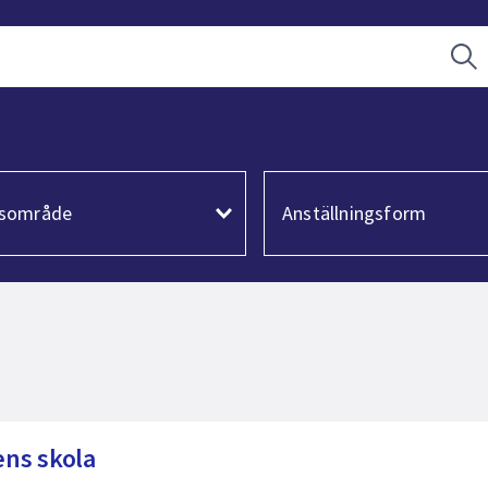
Sö
ar
Filtrerar
på
esområde
Anställningsform
område
anställningsform
ld
Alla
Utvald
Alla
sområde
anställningsform
ens skola