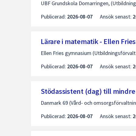
UBF Grundskola Domarringen, (Utbildning
av
5
Publicerad:
2026-08-07
Ansök senast:
2
Lärare i matematik - Ellen Fri
Ellen Fries gymnasium (Utbildningsförval
Publicerad:
2026-08-07
Ansök senast:
2
Stödassistent (dag) till min
Danmark 69 (Vård- och omsorgsförvaltni
Publicerad:
2026-08-07
Ansök senast:
2