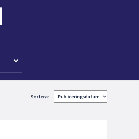
k
Sortera: