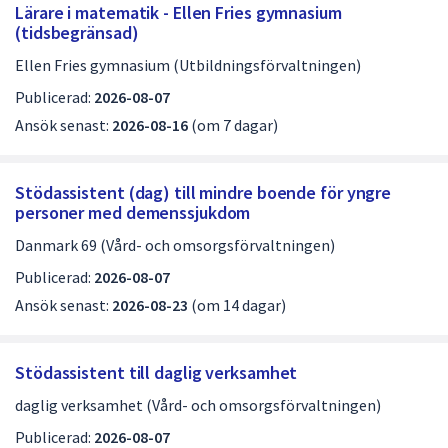
dem.
Lärare i matematik - Ellen Fries gymnasium
d
(tidsbegränsad)
i
Ellen Fries gymnasium (Utbildningsförvaltningen)
g
Publicerad:
2026-08-07
a
Ansök senast:
2026-08-16
(om 7 dagar)
j
o
Stödassistent (dag) till mindre boende för yngre
personer med demenssjukdom
b
Danmark 69 (Vård- och omsorgsförvaltningen)
b
Publicerad:
2026-08-07
s
Ansök senast:
2026-08-23
(om 14 dagar)
i
d
Stödassistent till daglig verksamhet
a
daglig verksamhet (Vård- och omsorgsförvaltningen)
1
Publicerad:
2026-08-07
a