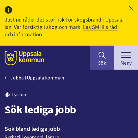
Just nu råder det stor risk för skogsbrand i Uppsala
län. Var försiktig i skog och mark.
Läs SMHI:s råd
och information.
Sök
huvudinnehåll
efter
Till sidans
Sök
Meny
innehåll
på
Jobba i Uppsala kommun
webbplatsen.
När
du
Lyssna
börjar
Sök lediga jobb
skriva
i
sökfältet
Sök bland lediga jobb
kommer
Skriv till exempel: lärare
sökförslag