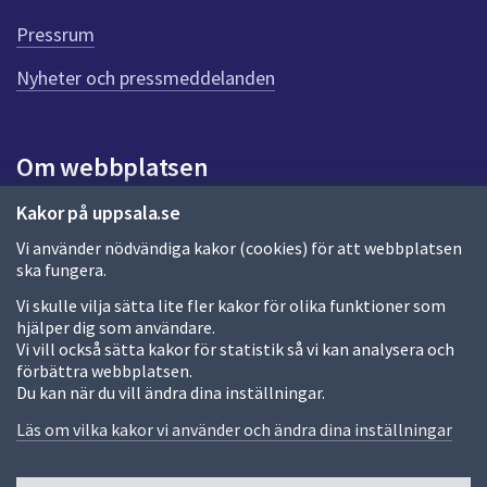
Pressrum
Nyheter och pressmeddelanden
Om webbplatsen
Om webbplatsen
Kakor på uppsala.se
Vi använder nödvändiga kakor (cookies) för att webbplatsen
Allmänna handlingar och diarium
ska fungera.
Behandling av personuppgifter
Vi skulle vilja sätta lite fler kakor för olika funktioner som
hjälper dig som användare.
Kakor
Vi vill också sätta kakor för statistik så vi kan analysera och
förbättra webbplatsen.
Språk (other languages)
Du kan när du vill ändra dina inställningar.
Tillgänglighetsredogörelse
Läs om vilka kakor vi använder och ändra dina inställningar