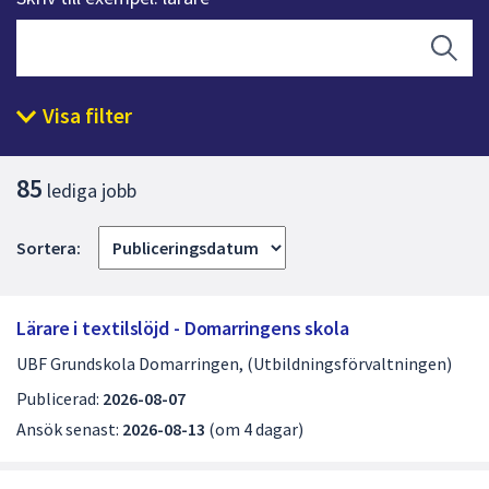
att
presenteras
Sök
under
fältet.
Visa filter
Använd
piltangenterna
L
för
85
lediga jobb
i
att
navigera
s
Sortera:
mellan
t
sökförslagen
a
och
Lärare i textilslöjd - Domarringens skola
enter
m
UBF Grundskola Domarringen, (Utbildningsförvaltningen)
för
e
att
Publicerad:
2026-08-07
d
välja
Ansök senast:
2026-08-13
(om 4 dagar)
något
l
av
e