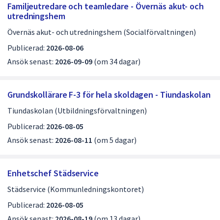
dem.
Familjeutredare och teamledare - Övernäs akut- och
d
utredningshem
i
Övernäs akut- och utredningshem (Socialförvaltningen)
g
Publicerad:
2026-08-06
a
Ansök senast:
2026-09-09
(om 34 dagar)
j
o
Grundskollärare F-3 för hela skoldagen - Tiundaskolan
b
Tiundaskolan (Utbildningsförvaltningen)
b
Publicerad:
2026-08-05
s
Ansök senast:
2026-08-11
(om 5 dagar)
i
d
Enhetschef Städservice
a
Städservice (Kommunledningskontoret)
1
Publicerad:
2026-08-05
a
Ansök senast:
2026-08-19
(om 13 dagar)