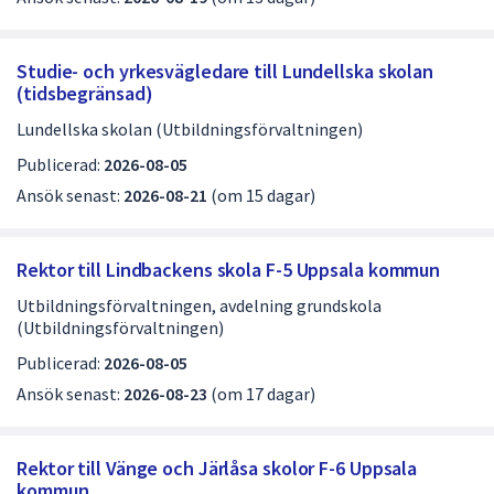
v
5
Studie- och yrkesvägledare till Lundellska skolan
(tidsbegränsad)
Lundellska skolan (Utbildningsförvaltningen)
Publicerad:
2026-08-05
Ansök senast:
2026-08-21
(om 15 dagar)
Rektor till Lindbackens skola F-5 Uppsala kommun
Utbildningsförvaltningen, avdelning grundskola
(Utbildningsförvaltningen)
Publicerad:
2026-08-05
Ansök senast:
2026-08-23
(om 17 dagar)
Rektor till Vänge och Järlåsa skolor F-6 Uppsala
kommun