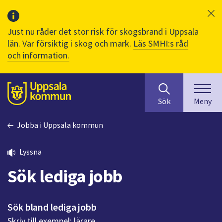
Just nu råder det stor risk för skogsbrand i Uppsala
län. Var försiktig i skog och mark.
Läs SMHI:s råd
och information.
Sök
huvudinnehåll
efter
Till sidans
Sök
Meny
innehåll
på
Jobba i Uppsala kommun
webbplatsen.
När
du
Lyssna
börjar
Sök lediga jobb
skriva
i
sökfältet
Sök bland lediga jobb
kommer
Skriv till exempel: lärare
sökförslag