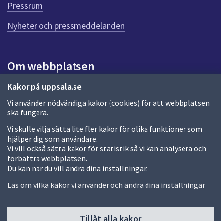
Pressrum
Nyheter och pressmeddelanden
Om webbplatsen
Om webbplatsen
Kakor på uppsala.se
Vi använder nödvändiga kakor (cookies) för att webbplatsen
Allmänna handlingar och diarium
ska fungera.
Behandling av personuppgifter
Vi skulle vilja sätta lite fler kakor för olika funktioner som
hjälper dig som användare.
Kakor
Vi vill också sätta kakor för statistik så vi kan analysera och
förbättra webbplatsen.
Språk (other languages)
Du kan när du vill ändra dina inställningar.
Tillgänglighetsredogörelse
Läs om vilka kakor vi använder och ändra dina inställningar
Tillåt alla kakor