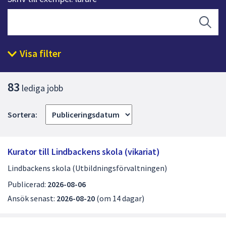
att
presenteras
Sök
under
fältet.
Visa filter
Använd
piltangenterna
L
för
83
lediga jobb
i
att
navigera
s
Sortera:
mellan
t
sökförslagen
a
och
Kurator till Lindbackens skola (vikariat)
enter
m
Lindbackens skola (Utbildningsförvaltningen)
för
e
att
Publicerad:
2026-08-06
d
välja
Ansök senast:
2026-08-20
(om 14 dagar)
något
l
av
e