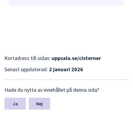
Kortadress till sidan:
uppsala.se/cisterner
Senast uppdaterad:
2 januari 2026
L
Hade du nytta av innehållet på denna sida?
ä
m
n
Nej
a
s
y
n