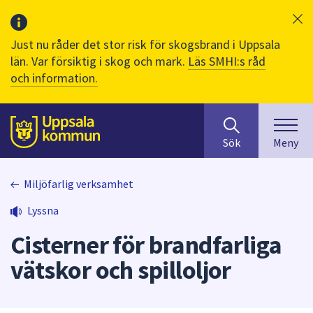
Just nu råder det stor risk för skogsbrand i Uppsala
län. Var försiktig i skog och mark.
Läs SMHI:s råd
och information.
Sök
huvudinnehåll
efter
Till sidans
Sök
Meny
innehåll
på
webbplatsen.
Miljöfarlig verksamhet
När
Lyssna
du
börjar
Cisterner för brandfarliga
skriva
i
vätskor och spilloljor
sökfältet
kommer
sökförslag