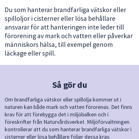
att
Du som hanterar brandfarliga vätskor eller
presenteras
spilloljor i cisterner eller lösa behållare
under
ansvarar för att hanteringen inte leder till
fältet.
förorening av mark och vatten eller påverkar
Använd
människors hälsa, till exempel genom
piltangenterna
för
läckage eller spill.
att
navigera
mellan
sökförslagen
Så gör du
och
enter
Om brandfarliga vätskor eller spillolja kommer ut i
för
naturen kan både mark och vatten förorenas. Det finns
att
krav för att förebygga det i miljöbalken och i
välja
föreskrifter från Naturvårdsverket. Miljöförvaltningen
något
kontrollerar att du som hanterar brandfarliga vätskor i
av
cisterner eller lösa behållare följer dessa krav.