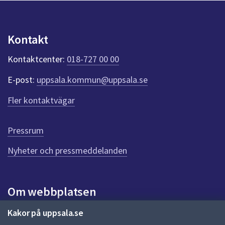
p
u
n
k
Kontakt
t
e
Kontaktcenter:
018-727 00 00
r
f
E-post:
uppsala.kommun@uppsala.se
ö
r
Fler kontaktvägar
d
e
n
Pressrum
n
Nyheter och pressmeddelanden
a
s
i
d
Om webbplatsen
a
Om webbplatsen
Kakor på uppsala.se