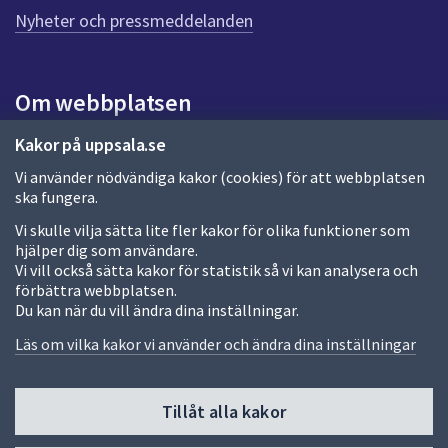
n
Nyheter och pressmeddelanden
a
s
i
Om webbplatsen
d
a
Om webbplatsen
Kakor på uppsala.se
Vi använder nödvändiga kakor (cookies) för att webbplatsen
Allmänna handlingar och diarium
ska fungera.
Behandling av personuppgifter
Vi skulle vilja sätta lite fler kakor för olika funktioner som
hjälper dig som användare.
Kakor
Vi vill också sätta kakor för statistik så vi kan analysera och
förbättra webbplatsen.
Språk (other languages)
Du kan när du vill ändra dina inställningar.
Tillgänglighetsredogörelse
Läs om vilka kakor vi använder och ändra dina inställningar
Tillåt alla kakor
Fler sätt att följa oss