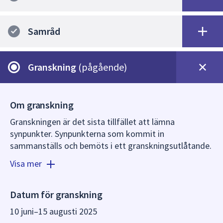
dem.
Samråd
Granskning
(pågående)
Om granskning
Granskningen är det sista tillfället att lämna
synpunkter. Synpunkterna som kommit in
sammanställs och bemöts i ett granskningsutlåtande.
Om det görs stora förändringar i planförslaget ställs
Visa mer
det ut på ny granskning, annars går förslaget vidare
för beslut i plan- och byggnadsnämnden. Den som inte
lämnat synpunkter under samrådstiden eller
Datum för granskning
granskningen kan normalt sett inte heller överklaga
10 juni
–
15 augusti 2025
en beslutad detaljplan. Undantag finns för