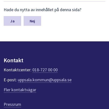
L
Hade du nytta av innehållet på denna sida?
ä
m
n
Nej
a
s
y
n
p
u
n
Kontakt
k
t
Kontaktcenter:
018-727 00 00
e
r
E-post:
uppsala.kommun@uppsala.se
f
ö
Fler kontaktvägar
r
d
e
Pressrum
n