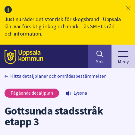
Just nu råder det stor risk för skogsbrand i Uppsala
län. Var försiktig i skog och mark.
Läs SMHI:s råd
och information.
Sök
huvudinnehåll
efter
Till sidans
Sök
Meny
innehåll
på
Hitta detaljplaner och områdesbestämmelser
webbplatsen.
När
du
Pågående detaljplan
Lyssna
börjar
skriva
Gottsunda stadsstråk
i
etapp 3
sökfältet
kommer
sökförslag