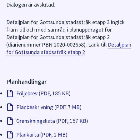
detaljplaner som kan antas medföra betydande
Dialogen är avslutad.
miljöpåverkan på grund av att planområdet tas i
anspråk för anläggningar enligt Plan- och bygglagen 4
Detaljplan för Gottsunda stadsstråk etapp 3 ingick
kapitel 34 §, andra stycket. I sådana fall har man rätt
fram till och med samråd i planuppdraget för
att överklaga även om man inte yttrat sig om
Detaljplan för Gottsunda stadsstråk etapp 2
detaljplanen under samråd eller granskning (Plan- och
(diarienummer PBN 2020-002658). Länk till
Detaljplan
bygglagen 13 kapitel 11 § 3.)
för Gottsunda stadsstråk etapp 2
Efter granskningstiden sammanställer och bemöter
kommunen de inkomna synpunkterna i ett så kallat
granskningsutlåtande.
Planhandlingar
Följebrev (PDF, 185 KB)
Planbeskrivning (PDF, 7 MB)
Granskningslista (PDF, 157 KB)
Plankarta (PDF, 2 MB)