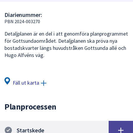
att
presenteras
Diarienummer:
under
PBN 2024-003270
fältet.
Detaljplanen är en del i att genomföra planprogrammet
Använd
för Gottsundaområdet. Detaljplanen ska pröva nya
piltangenterna
bostadskvarter längs huvudstråken Gottsunda allé och
för
Hugo Alfvéns väg.
att
navigera
mellan
sökförslagen
Fäll ut karta
och
enter
för
Planprocessen
att
välja
något
av
Startskede