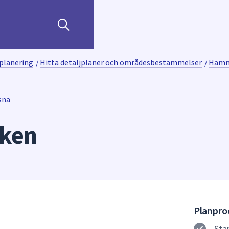
planering
/
Hitta detaljplaner och områdesbestämmelser
/
Hamm
sna
ken
Planproc
Sta