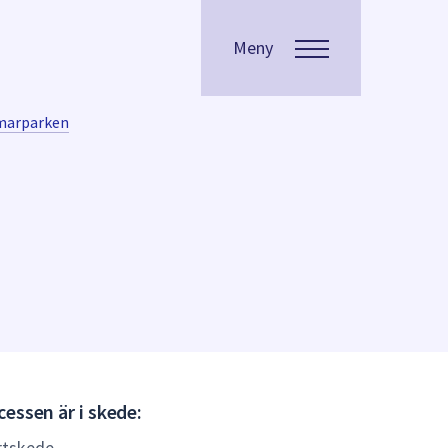
Meny
arparken
Gällande
essen är i skede:
(Laga
rtskede