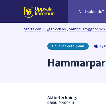
Sök
efter
huvudinnehåll
innehåll
Till sidans
på
webbplatsen.
Startsidan
/
Bygga och bo
/
Samhällsbyggnad och 
När
du
börjar
Gällande detaljplan
Lys
skriva
i
Hammarpar
sökfältet
kommer
sökförslag
att
presenteras
under
fältet.
Aktbeteckning:
Använd
0380K-P2023/14
piltangenterna