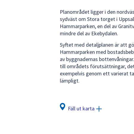
för
Planområdet ligger i den nordväst
att
sydväst om Stora torget i Upps
navigera
Hammarparken, en del av Granitv
mellan
mindre del av Ekebydalen.
sökförslagen
och
Syftet med detaljplanen är att gö
enter
Hammarparken med bostadsbebygge
för
av byggnadernas bottenvåningar
att
till områdets förutsättningar, det 
välja
exempelvis genom ett varierat t
något
lämpligt.
av
dem.
Fäll ut karta