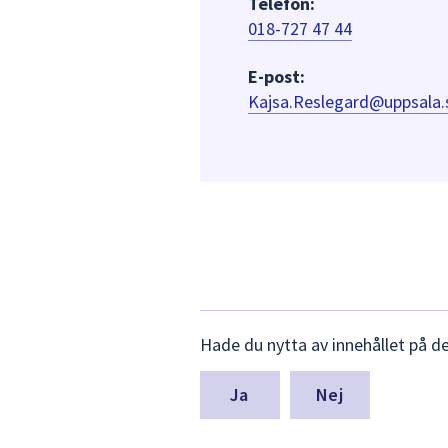
Telefon:
018-727 47 44
E-post:
Kajsa.Reslegard@uppsala.
Lämna
Hade du nytta av innehållet på d
synpunkter
för
denna
Nej
sida