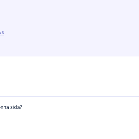
se
enna sida?