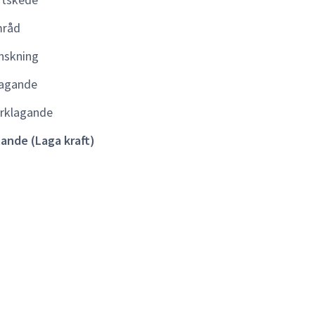
kraft)
råd
nskning
agande
rklagande
lande (Laga kraft)