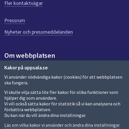
ö
Fler kontaktvägar
r
d
e
Pressrum
n
n
Nyheter och pressmeddelanden
a
s
i
Om webbplatsen
d
a
Om webbplatsen
Kakor på uppsala.se
Vi använder nödvändiga kakor (cookies) för att webbplatsen
Allmänna handlingar och diarium
ska fungera.
Behandling av personuppgifter
Vi skulle vilja sätta lite fler kakor för olika funktioner som
hjälper dig som användare.
Kakor
Vi vill också sätta kakor för statistik så vi kan analysera och
förbättra webbplatsen.
Språk (other languages)
Du kan när du vill ändra dina inställningar.
Tillgänglighetsredogörelse
Läs om vilka kakor vi använder och ändra dina inställningar