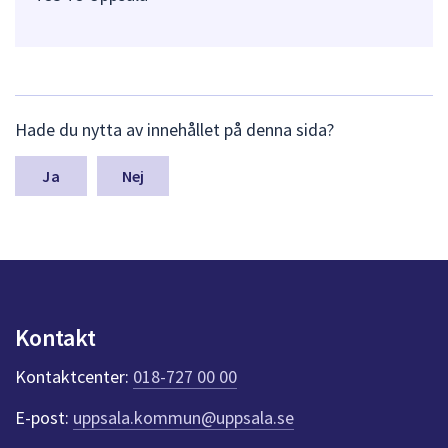
L
Hade du nytta av innehållet på denna sida?
ä
m
n
Nej
a
s
y
n
p
u
n
Kontakt
k
t
Kontaktcenter:
018-727 00 00
e
r
E-post:
uppsala.kommun@uppsala.se
f