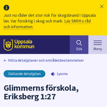
Just nu råder det stor risk för skogsbrand i Uppsala
län. Var försiktig i skog och mark.
Läs SMHI:s råd
och information.
Sök
huvudinnehåll
efter
Till sidans
Sök
Meny
innehåll
på
Hitta detaljplaner och områdesbestämmelser
webbplatsen.
När
du
Gällande detaljplan
Lyssna
börjar
skriva
Glimmerns förskola,
i
Eriksberg 1:27
sökfältet
kommer
sökförslag