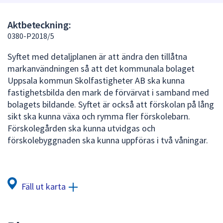
att
presenteras
Aktbeteckning:
under
0380-P2018/5
fältet.
Syftet med detaljplanen är att ändra den tillåtna
Använd
markanvändningen så att det kommunala bolaget
piltangenterna
Uppsala kommun Skolfastigheter AB ska kunna
för
fastighetsbilda den mark de förvärvat i samband med
att
bolagets bildande. Syftet är också att förskolan på lång
navigera
sikt ska kunna växa och rymma fler förskolebarn.
mellan
Förskolegården ska kunna utvidgas och
sökförslagen
förskolebyggnaden ska kunna uppföras i två våningar.
och
enter
för
att
Fäll ut karta
välja
något
av