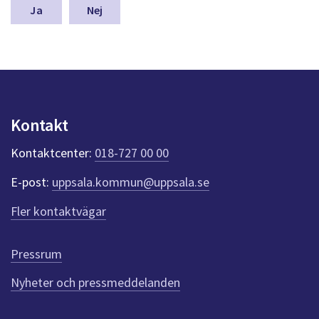
n
Nej
a
s
y
n
p
u
n
Kontakt
k
t
Kontaktcenter:
018-727 00 00
e
r
E-post:
uppsala.kommun@uppsala.se
f
ö
Fler kontaktvägar
r
d
e
Pressrum
n
n
Nyheter och pressmeddelanden
a
s