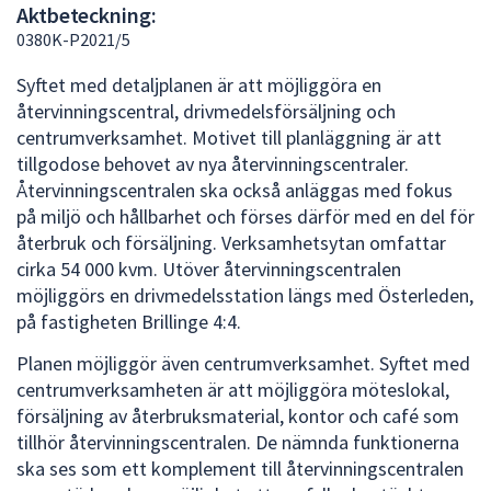
Aktbeteckning:
att
0380K-P2021/5
presenteras
under
Syftet med detaljplanen är att möjliggöra en
fältet.
återvinningscentral, drivmedelsförsäljning och
Använd
centrumverksamhet. Motivet till planläggning är att
piltangenterna
tillgodose behovet av nya återvinningscentraler.
för
Återvinningscentralen ska också anläggas med fokus
att
på miljö och hållbarhet och förses därför med en del för
navigera
återbruk och försäljning. Verksamhetsytan omfattar
mellan
cirka 54 000 kvm. Utöver återvinningscentralen
sökförslagen
möjliggörs en drivmedelsstation längs med Österleden,
och
på fastigheten Brillinge 4:4.
enter
Planen möjliggör även centrumverksamhet. Syftet med
för
centrumverksamheten är att möjliggöra möteslokal,
att
försäljning av återbruksmaterial, kontor och café som
välja
tillhör återvinningscentralen. De nämnda funktionerna
något
ska ses som ett komplement till återvinningscentralen
av