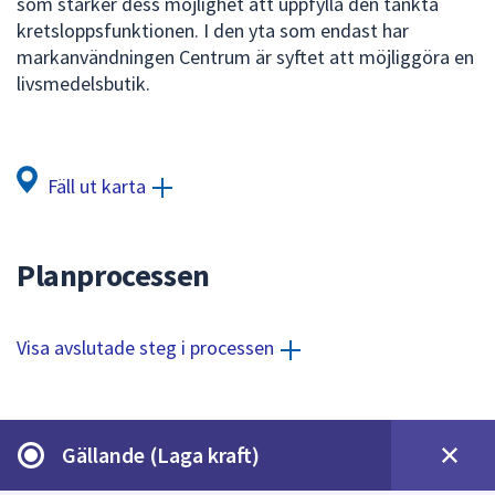
som stärker dess möjlighet att uppfylla den tänkta
dem.
kretsloppsfunktionen. I den yta som endast har
markanvändningen Centrum är syftet att möjliggöra en
livsmedelsbutik.
Fäll ut karta
Planprocessen
Visa avslutade steg i processen
Gällande (Laga kraft)