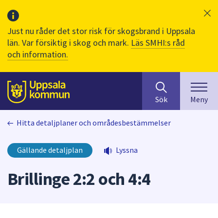
Just nu råder det stor risk för skogsbrand i Uppsala
län. Var försiktig i skog och mark.
Läs SMHI:s råd
och information.
Sök
huvudinnehåll
efter
Till sidans
Sök
Meny
innehåll
på
Hitta detaljplaner och områdesbestämmelser
webbplatsen.
När
du
Gällande detaljplan
Lyssna
börjar
skriva
Brillinge 2:2 och 4:4
i
sökfältet
kommer
sökförslag