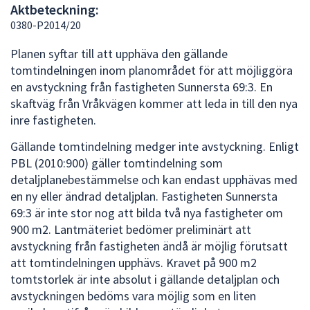
Aktbeteckning:
att
0380-P2014/20
presenteras
under
Planen syftar till att upphäva den gällande
fältet.
tomtindelningen inom planområdet för att möjliggöra
Använd
en avstyckning från fastigheten Sunnersta 69:3. En
piltangenterna
skaftväg från Vråkvägen kommer att leda in till den nya
för
inre fastigheten.
att
Gällande tomtindelning medger inte avstyckning. Enligt
navigera
PBL (2010:900) gäller tomtindelning som
mellan
detaljplanebestämmelse och kan endast upphävas med
sökförslagen
en ny eller ändrad detaljplan. Fastigheten Sunnersta
och
69:3 är inte stor nog att bilda två nya fastigheter om
enter
900 m2. Lantmäteriet bedömer preliminärt att
för
avstyckning från fastigheten ändå är möjlig förutsatt
att
att tomtindelningen upphävs. Kravet på 900 m2
välja
tomtstorlek är inte absolut i gällande detaljplan och
något
avstyckningen bedöms vara möjlig som en liten
av