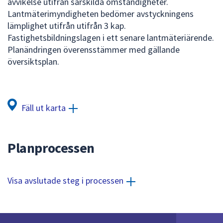
avvikelse utifrån särskilda omständigheter.
dem.
Lantmäterimyndigheten bedömer avstyckningens
lämplighet utifrån utifrån 3 kap.
Fastighetsbildningslagen i ett senare lantmäteriärende.
Planändringen överensstämmer med gällande
översiktsplan.
Fäll ut karta
Planprocessen
Visa avslutade steg i processen