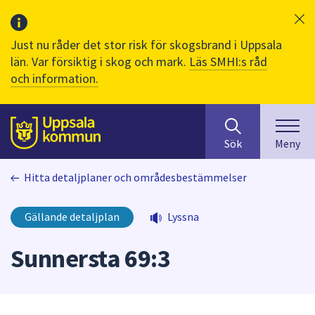
Just nu råder det stor risk för skogsbrand i Uppsala
län. Var försiktig i skog och mark.
Läs SMHI:s råd
och information.
Sök
huvudinnehåll
efter
Till sidans
Sök
Meny
innehåll
på
Hitta detaljplaner och områdesbestämmelser
webbplatsen.
När
du
Gällande detaljplan
Lyssna
börjar
skriva
Sunnersta 69:3
i
sökfältet
kommer
sökförslag