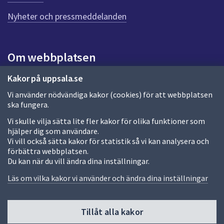
n
n
Nyheter och pressmeddelanden
a
s
i
Om webbplatsen
d
a
Om webbplatsen
Kakor på uppsala.se
Vi använder nödvändiga kakor (cookies) för att webbplatsen
Allmänna handlingar och diarium
ska fungera.
Behandling av personuppgifter
Vi skulle vilja sätta lite fler kakor för olika funktioner som
hjälper dig som användare.
Kakor
Vi vill också sätta kakor för statistik så vi kan analysera och
förbättra webbplatsen.
Språk (other languages)
Du kan när du vill ändra dina inställningar.
Tillgänglighetsredogörelse
Läs om vilka kakor vi använder och ändra dina inställningar
Tillåt alla kakor
Fler sätt att följa oss