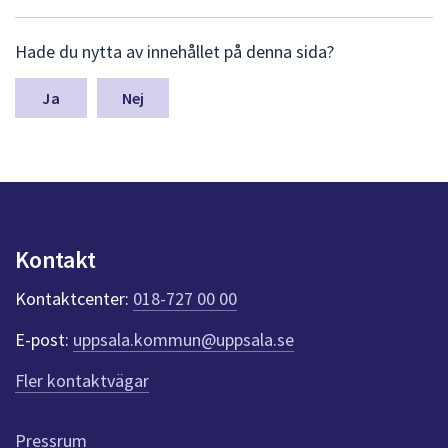
L
Hade du nytta av innehållet på denna sida?
ä
m
n
Nej
a
s
y
n
p
u
n
Kontakt
k
t
Kontaktcenter:
018-727 00 00
e
r
E-post:
uppsala.kommun@uppsala.se
f
ö
Fler kontaktvägar
r
d
e
Pressrum