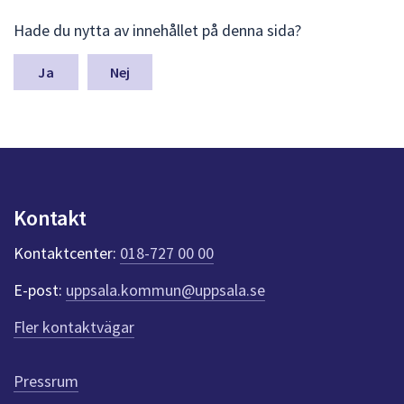
L
Hade du nytta av innehållet på denna sida?
ä
m
n
Nej
a
s
y
n
p
u
n
Kontakt
k
t
Kontaktcenter:
018-727 00 00
e
r
E-post:
uppsala.kommun@uppsala.se
f
ö
Fler kontaktvägar
r
d
e
Pressrum
n