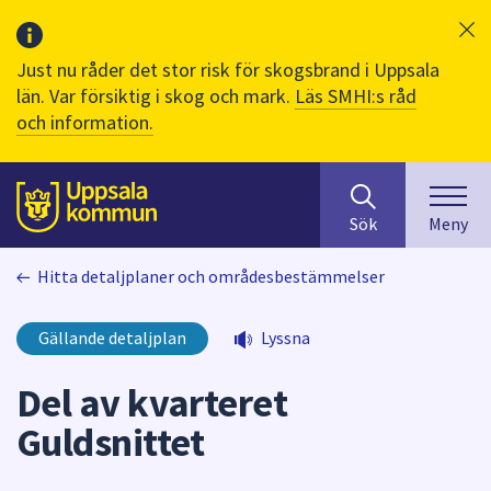
Just nu råder det stor risk för skogsbrand i Uppsala
län. Var försiktig i skog och mark.
Läs SMHI:s råd
och information.
Sök
huvudinnehåll
efter
Till sidans
Sök
Meny
innehåll
på
Hitta detaljplaner och områdesbestämmelser
webbplatsen.
När
du
Gällande detaljplan
Lyssna
börjar
skriva
Del av kvarteret
i
Guldsnittet
sökfältet
kommer
sökförslag