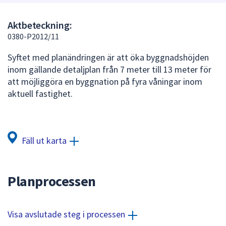
att
presenteras
Aktbeteckning:
under
0380-P2012/11
fältet.
Syftet med planändringen är att öka byggnadshöjden
Använd
inom gällande detaljplan från 7 meter till 13 meter för
piltangenterna
att möjliggöra en byggnation på fyra våningar inom
för
aktuell fastighet.
att
navigera
mellan
sökförslagen
Fäll ut karta
och
enter
för
Planprocessen
att
välja
något
Visa avslutade steg i processen
av