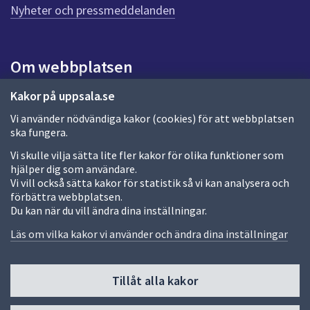
n
Nyheter och pressmeddelanden
a
s
i
Om webbplatsen
d
a
Om webbplatsen
Kakor på uppsala.se
Vi använder nödvändiga kakor (cookies) för att webbplatsen
Allmänna handlingar och diarium
ska fungera.
Behandling av personuppgifter
Vi skulle vilja sätta lite fler kakor för olika funktioner som
hjälper dig som användare.
Kakor
Vi vill också sätta kakor för statistik så vi kan analysera och
förbättra webbplatsen.
Språk (other languages)
Du kan när du vill ändra dina inställningar.
Tillgänglighetsredogörelse
Läs om vilka kakor vi använder och ändra dina inställningar
Tillåt alla kakor
Fler sätt att följa oss