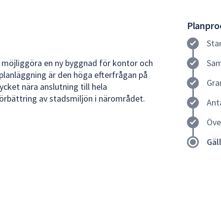
Planproc
Sta
 möjliggöra en ny byggnad för kontor och
Sam
planläggning är den höga efterfrågan på
Gra
cket nära anslutning till hela
bättring av stadsmiljön i närområdet.
Ant
Öve
Gäl