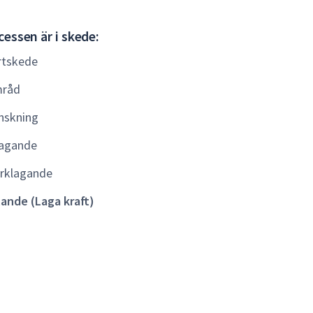
Gällande
essen är i skede:
(Laga
rtskede
kraft)
råd
nskning
agande
rklagande
lande (Laga kraft)