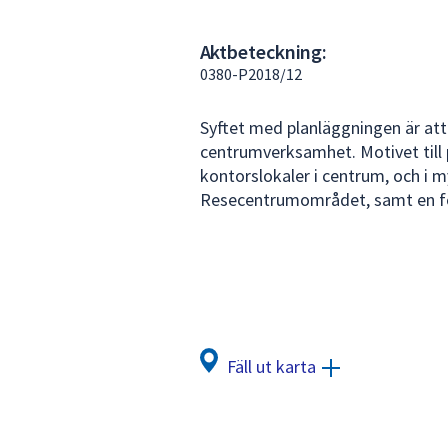
under
fältet.
Aktbeteckning:
Använd
0380-P2018/12
piltangenterna
för
Syftet med planläggningen är att
att
centrumverksamhet. Motivet till 
navigera
kontorslokaler i centrum, och i my
mellan
Resecentrumområdet, samt en för
sökförslagen
och
enter
för
att
välja
något
Fäll ut karta
av
dem.