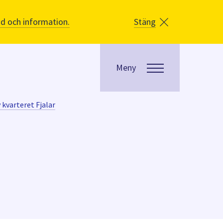
åd och information.
Stäng
Meny
 kvarteret Fjalar