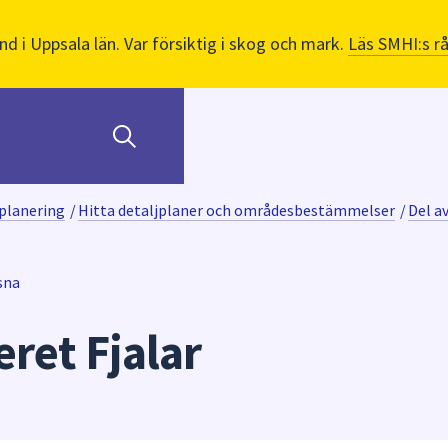
nd i Uppsala län. Var försiktig i skog och mark.
Läs SMHI:s r
planering
/
Hitta detaljplaner och områdesbestämmelser
/
Del av
sna
eret Fjalar