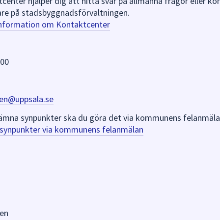
nter hjälper dig att hitta svar på allmänna frågor eller k
re på stadsbyggnadsförvaltningen.
information om Kontaktcenter
 00
en@uppsala.se
er lämna synpunkter ska du göra det via kommunens felanmäla
a synpunkter via kommunens felanmälan
en