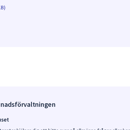
KB)
gnadsförvaltningen
uset