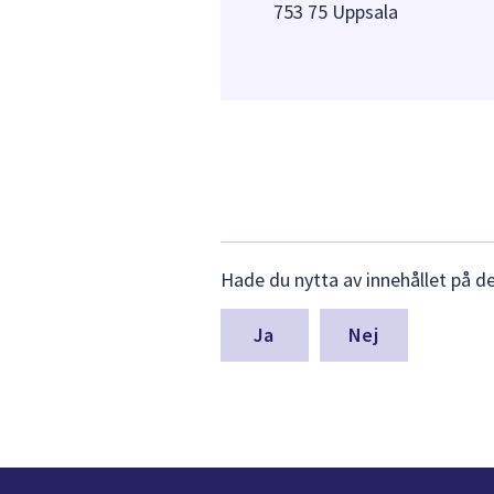
753 75 Uppsala
Lämna
Hade du nytta av innehållet på d
synpunkter
för
denna
Nej
sida