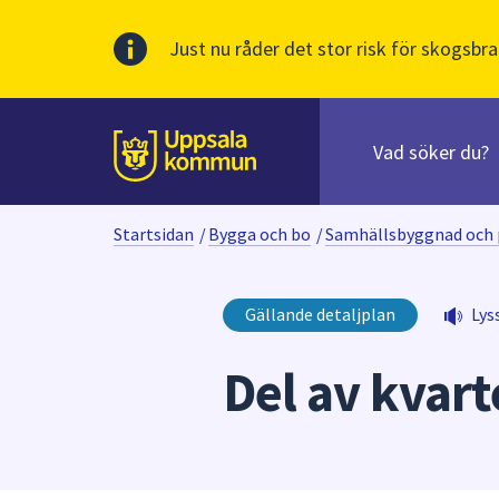
Just nu råder det stor risk för skogsbra
Sök
efter
huvudinnehåll
innehåll
Till sidans
på
webbplatsen.
Startsidan
/
Bygga och bo
/
Samhällsbyggnad och 
När
du
börjar
Gällande detaljplan
Lys
skriva
i
Del av kvart
sökfältet
kommer
sökförslag
att
presenteras