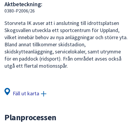
Aktbeteckning:
att
0380-P2006/26
presenteras
under
Storvreta IK avser att i anslutning till idrottsplatsen
fältet.
Skogsvallen utveckla ett sportcentrum för Uppland,
Använd
vilket innebär behov av nya anläggningar och större yta.
piltangenterna
Bland annat tillkommer skidstadion,
för
skidskytteanläggning, servicelokaler, samt utrymme
att
för en paddock (ridsport). Från området avses också
navigera
utgå ett flertal motionsspår.
mellan
sökförslagen
och
enter
Fäll ut karta
för
att
välja
Planprocessen
något
av