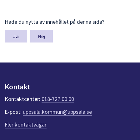
L
Hade du nytta av innehållet på denna sida?
ä
m
n
Nej
a
s
y
n
p
u
n
Kontakt
k
t
Kontaktcenter:
018-727 00 00
e
r
E-post:
uppsala.kommun@uppsala.se
f
ö
Fler kontaktvägar
r
d