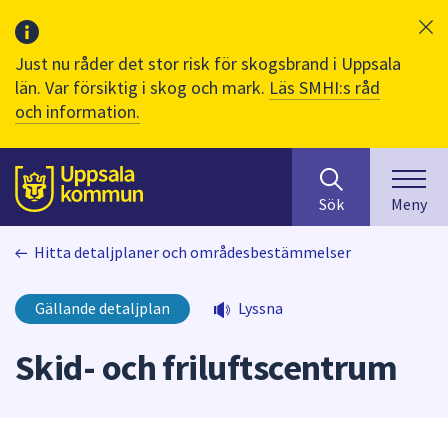
Just nu råder det stor risk för skogsbrand i Uppsala
län. Var försiktig i skog och mark.
Läs SMHI:s råd
och information.
Sök
huvudinnehåll
efter
Till sidans
Sök
Meny
innehåll
på
Hitta detaljplaner och områdesbestämmelser
webbplatsen.
När
du
Gällande detaljplan
Lyssna
börjar
skriva
Skid- och friluftscentrum
i
sökfältet
kommer
sökförslag