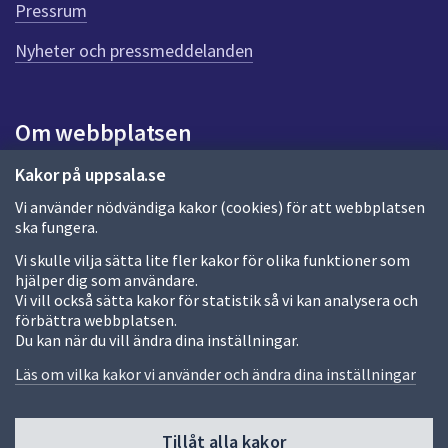
e
Pressrum
n
n
Nyheter och pressmeddelanden
a
s
i
Om webbplatsen
d
a
Om webbplatsen
Kakor på uppsala.se
Vi använder nödvändiga kakor (cookies) för att webbplatsen
Allmänna handlingar och diarium
ska fungera.
Behandling av personuppgifter
Vi skulle vilja sätta lite fler kakor för olika funktioner som
hjälper dig som användare.
Kakor
Vi vill också sätta kakor för statistik så vi kan analysera och
förbättra webbplatsen.
Språk (other languages)
Du kan när du vill ändra dina inställningar.
Tillgänglighetsredogörelse
Läs om vilka kakor vi använder och ändra dina inställningar
Tillåt alla kakor