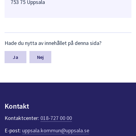
753 75 Uppsala
L
Hade du nytta av innehållet på denna sida?
ä
m
n
Nej
a
s
y
n
p
u
n
Kontakt
k
t
Kontaktcenter:
018-727 00 00
e
r
E-post:
uppsala.kommun@uppsala.se
f