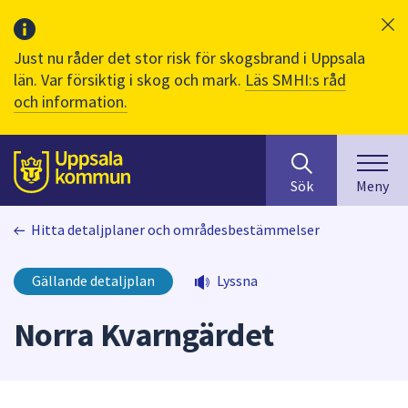
Just nu råder det stor risk för skogsbrand i Uppsala
län. Var försiktig i skog och mark.
Läs SMHI:s råd
och information.
Sök
huvudinnehåll
efter
Till sidans
Sök
Meny
innehåll
på
Hitta detaljplaner och områdesbestämmelser
webbplatsen.
När
du
Gällande detaljplan
Lyssna
börjar
skriva
Norra Kvarngärdet
i
sökfältet
kommer
sökförslag