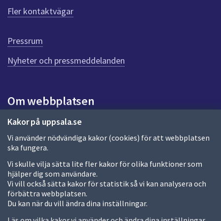
ö
Fler kontaktvägar
r
d
e
Pressrum
n
n
Nyheter och pressmeddelanden
a
s
i
Om webbplatsen
d
a
Om webbplatsen
Kakor på uppsala.se
Vi använder nödvändiga kakor (cookies) för att webbplatsen
Allmänna handlingar och diarium
ska fungera.
Behandling av personuppgifter
Vi skulle vilja sätta lite fler kakor för olika funktioner som
hjälper dig som användare.
Kakor
Vi vill också sätta kakor för statistik så vi kan analysera och
förbättra webbplatsen.
Språk (other languages)
Du kan när du vill ändra dina inställningar.
Tillgänglighetsredogörelse
Läs om vilka kakor vi använder och ändra dina inställningar