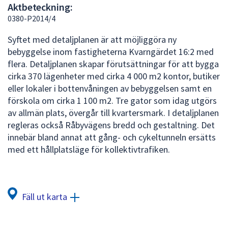
Aktbeteckning:
att
0380-P2014/4
presenteras
under
Syftet med detaljplanen är att möjliggöra ny
fältet.
bebyggelse inom fastigheterna Kvarngärdet 16:2 med
Använd
flera. Detaljplanen skapar förutsättningar för att bygga
piltangenterna
cirka 370 lägenheter med cirka 4 000 m2 kontor, butiker
för
eller lokaler i bottenvåningen av bebyggelsen samt en
att
förskola om cirka 1 100 m2. Tre gator som idag utgörs
navigera
av allmän plats, övergår till kvartersmark. I detaljplanen
mellan
regleras också Råbyvägens bredd och gestaltning. Det
sökförslagen
innebär bland annat att gång- och cykeltunneln ersätts
och
med ett hållplatsläge för kollektivtrafiken.
enter
för
att
välja
Fäll ut karta
något
av