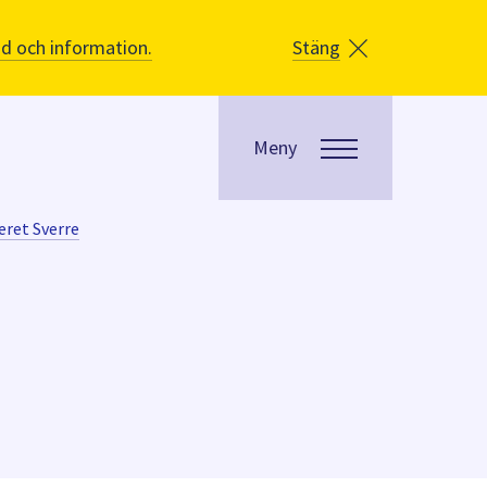
åd och information.
Stäng
Meny
eret Sverre