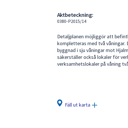
under
fältet.
Aktbeteckning:
Använd
0380-P2015/14
piltangenterna
för
Detaljplanen möjliggör att befin
att
kompletteras med två våningar. D
navigera
byggnad i sju våningar mot Hjalm
mellan
säkerställer också lokaler för v
sökförslagen
verksamhetslokaler på våning två
och
enter
för
att
välja
något
Fäll ut karta
av
dem.