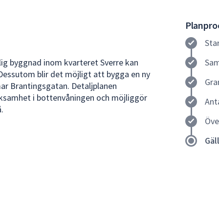
Planproc
Sta
tlig byggnad inom kvarteret Sverre kan
Sam
essutom blir det möjligt att bygga en ny
Gra
ar Brantingsgatan. Detaljplanen
erksamhet i bottenvåningen och möjliggör
Ant
.
Öve
Gäl