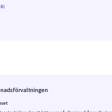
KB)
gnadsförvaltningen
uset