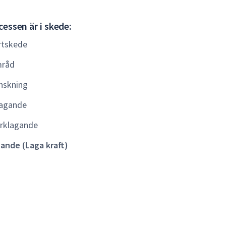
Gällande
essen är i skede:
(Laga
rtskede
kraft)
råd
nskning
agande
rklagande
lande (Laga kraft)