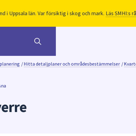
nd i Uppsala län. Var försiktig i skog och mark.
Läs SMHI:s r
planering
/
Hitta detaljplaner och områdesbestämmelser
/
Kvart
sna
verre