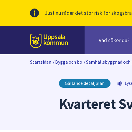
Just nu råder det stor risk för skogsbra
Sök
efter
huvudinnehåll
innehåll
Till sidans
på
webbplatsen.
Startsidan
/
Bygga och bo
/
Samhällsbyggnad och 
När
du
börjar
Gällande detaljplan
Lys
skriva
i
Kvarteret S
sökfältet
kommer
sökförslag
att
presenteras