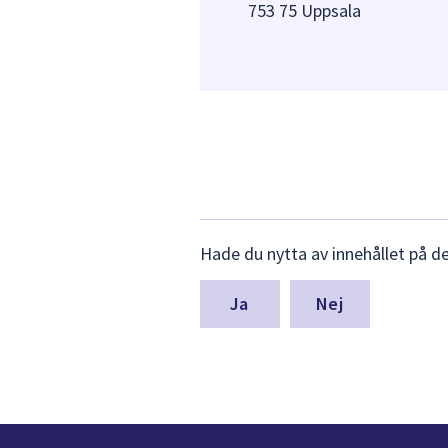
753 75 Uppsala
Lämna
Hade du nytta av innehållet på d
synpunkter
för
denna
Nej
sida