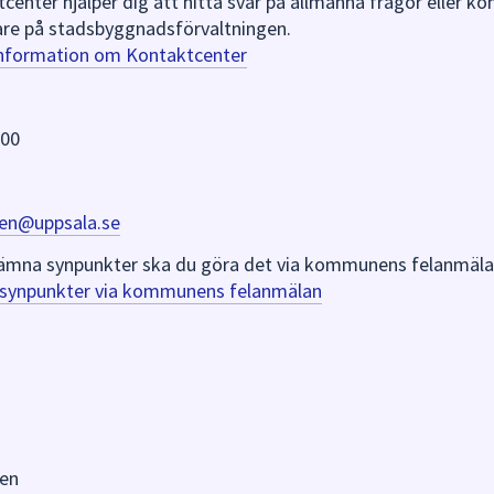
nter hjälper dig att hitta svar på allmänna frågor eller k
re på stadsbyggnadsförvaltningen.
information om Kontaktcenter
 00
en@uppsala.se
er lämna synpunkter ska du göra det via kommunens felanmäla
a synpunkter via kommunens felanmälan
en