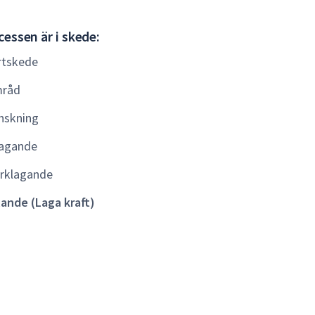
Gällande
essen är i skede:
(Laga
rtskede
kraft)
råd
nskning
agande
rklagande
lande (Laga kraft)