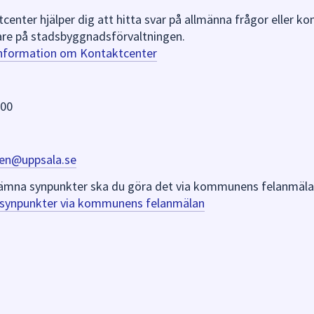
nter hjälper dig att hitta svar på allmänna frågor eller k
re på stadsbyggnadsförvaltningen.
information om Kontaktcenter
 00
en@uppsala.se
er lämna synpunkter ska du göra det via kommunens felanmäla
a synpunkter via kommunens felanmälan