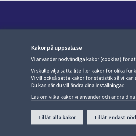
Kontakt
Kontaktcenter:
018-727 00 00
Kakor på uppsala.se
E-post:
uppsala.kommun@uppsala.se
Vi använder nödvändiga kakor (cookies) för a
Vi skulle vilja sätta lite fler kakor för olika 
Fler kontaktvägar
Vi vill också sätta kakor för statistik så vi k
Du kan när du vill ändra dina inställningar.
Pressrum
Läs om vilka kakor vi använder och ändra dina 
Nyheter och pressmeddelanden
Till
Tillåt alla kakor
Tillåt endast nö
toppen
av
sidan