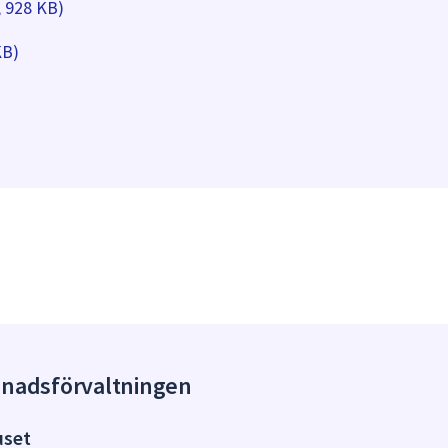
, 928 KB)
KB)
gnadsförvaltningen
uset