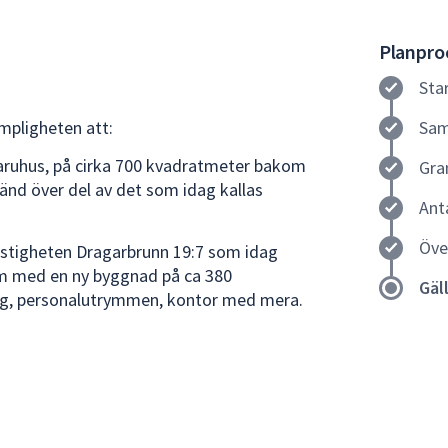
Planproc
Sta
mpligheten att:
Sam
varuhus, på cirka 700 kvadratmeter bakom
Gra
nd över del av det som idag kallas
Ant
Öve
astigheten Dragarbrunn 19:7 som idag
um med en ny byggnad på ca 380
Gäl
g, personalutrymmen, kontor med mera.