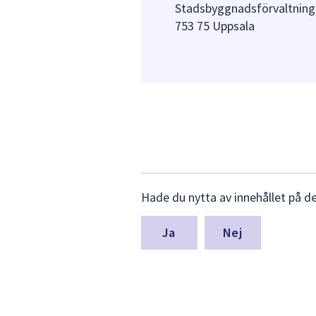
Stadsbyggnadsförvaltning
753 75 Uppsala
Lämna
Hade du nytta av innehållet på d
synpunkter
för
denna
Nej
sida