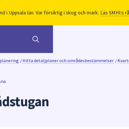
nd i Uppsala län. Var försiktig i skog och mark.
Läs SMHI:s r
planering
/
Hitta detaljplaner och områdesbestämmelser
/
Kvart
sna
ådstugan