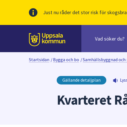
Just nu råder det stor risk för skogsbra
Sök
efter
huvudinnehåll
innehåll
Till sidans
på
webbplatsen.
Startsidan
/
Bygga och bo
/
Samhällsbyggnad och 
När
du
börjar
Gällande detaljplan
Lys
skriva
i
Kvarteret R
sökfältet
kommer
sökförslag
att
presenteras