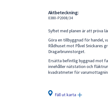
under
fältet.
Aktbeteckning:
Använd
0380-P2008/34
piltangenterna
för
Syftet med planen är att pröva lä
att
navigera
Göra en tillbyggnad för handel, 
mellan
Rådhuset mot Påvel Snickares grä
sökförslagen
Dragarbrunnstorget.
och
enter
Ersätta befintlig byggnad mot f
för
innehåller nätstation och fläktr
att
kvadratmeter för varumottagnin
välja
något
av
Fäll ut karta
dem.