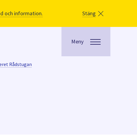
åd och information.
Stäng
Meny
eret Rådstugan