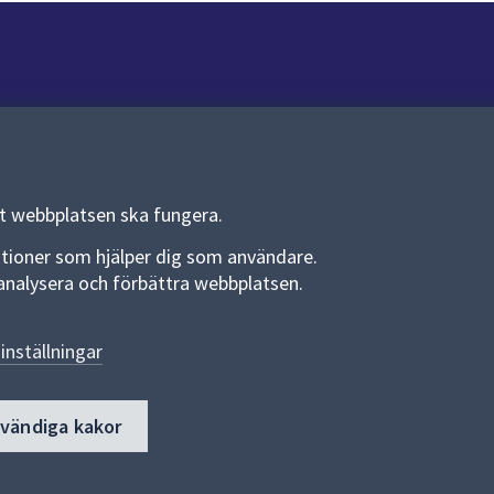
Om webbplatsen
Om webbplatsen
Allmänna handlingar och diarium
tt webbplatsen ska fungera.
Behandling av personuppgifter
funktioner som hjälper dig som användare.
an analysera och förbättra webbplatsen.
Kakor
Språk (other languages)
inställningar
Tillgänglighetsredogörelse
dvändiga kakor