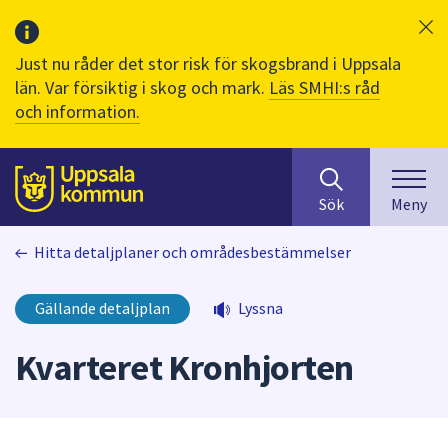
Just nu råder det stor risk för skogsbrand i Uppsala
län. Var försiktig i skog och mark.
Läs SMHI:s råd
och information.
Sök
huvudinnehåll
efter
Till sidans
Sök
Meny
innehåll
på
Hitta detaljplaner och områdesbestämmelser
webbplatsen.
När
du
Gällande detaljplan
Lyssna
börjar
skriva
Kvarteret Kronhjorten
i
sökfältet
kommer
sökförslag