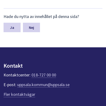
L
Hade du nytta av innehållet på denna sida?
ä
m
n
Nej
a
s
y
n
p
u
n
Kontakt
k
t
Kontaktcenter:
018-727 00 00
e
r
E-post:
uppsala.kommun@uppsala.se
f
ö
Fler kontaktvägar
r
d