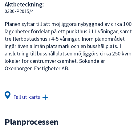
Aktbeteckning:
att
0380-P2015/4
presenteras
under
Planen syftar till att möjliggöra nybyggnad av cirka 100
fältet.
lägenheter fördelat på ett punkthus i 11 våningar, samt
Använd
tre flerbostadshus i 4-5 våningar. Inom planområdet
piltangenterna
ingår även allmän platsmark och en busshållplats. I
för
anslutning till busshållplatsen möjliggörs cirka 250 kvm
att
lokaler för centrumverksamhet. Sökande är
navigera
Oxenborgen Fastigheter AB.
mellan
sökförslagen
och
enter
Fäll ut karta
för
att
välja
Planprocessen
något
av