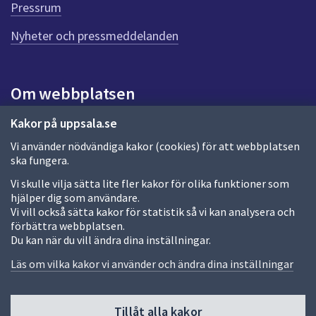
e
Pressrum
n
n
Nyheter och pressmeddelanden
a
s
i
Om webbplatsen
d
a
Om webbplatsen
Kakor på uppsala.se
Vi använder nödvändiga kakor (cookies) för att webbplatsen
Allmänna handlingar och diarium
ska fungera.
Behandling av personuppgifter
Vi skulle vilja sätta lite fler kakor för olika funktioner som
hjälper dig som användare.
Kakor
Vi vill också sätta kakor för statistik så vi kan analysera och
förbättra webbplatsen.
Språk (other languages)
Du kan när du vill ändra dina inställningar.
Tillgänglighetsredogörelse
Läs om vilka kakor vi använder och ändra dina inställningar
Tillåt alla kakor