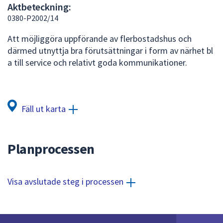
Aktbeteckning:
att
0380-P2002/14
presenteras
under
Att möjliggöra uppförande av flerbostadshus och
fältet.
därmed utnyttja bra förutsättningar i form av närhet bl
Använd
a till service och relativt goda kommunikationer.
piltangenterna
för
att
navigera
Fäll ut karta
mellan
sökförslagen
och
Planprocessen
enter
för
att
Visa avslutade steg i processen
välja
något
av