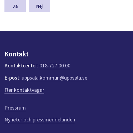
n
Nej
a
s
y
n
p
u
n
Kontakt
k
t
Kontaktcenter:
018-727 00 00
e
r
E-post:
uppsala.kommun@uppsala.se
f
ö
Fler kontaktvägar
r
d
e
Pressrum
n
n
Nyheter och pressmeddelanden
a
s