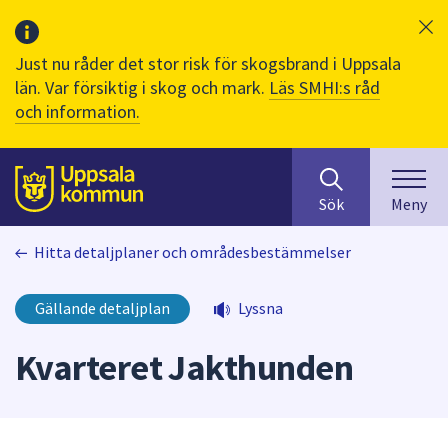
Just nu råder det stor risk för skogsbrand i Uppsala
län. Var försiktig i skog och mark.
Läs SMHI:s råd
och information.
Sök
huvudinnehåll
efter
Till sidans
Sök
Meny
innehåll
på
Hitta detaljplaner och områdesbestämmelser
webbplatsen.
När
du
Gällande detaljplan
Lyssna
börjar
skriva
Kvarteret Jakthunden
i
sökfältet
kommer
sökförslag