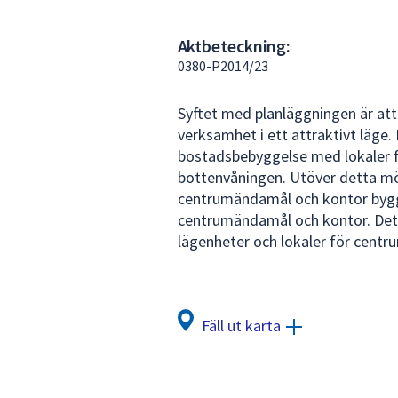
under
fältet.
Aktbeteckning:
Använd
0380-P2014/23
piltangenterna
för
Syftet med planläggningen är att
att
verksamhet i ett attraktivt läge. 
navigera
bostadsbebyggelse med lokaler f
mellan
bottenvåningen. Utöver detta möj
sökförslagen
centrumändamål och kontor byggs 
och
centrumändamål och kontor. Deta
enter
lägenheter och lokaler för centr
för
att
välja
något
Fäll ut karta
av
dem.