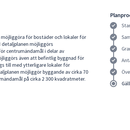
Planproc
Sta
 möjliggöra för bostäder och lokaler för
Sam
I detaljplanen möjliggörs
Gra
ör centrumändamål i delar av
liggörs även att befintlig byggnad för
Ant
till med ytterligare lokaler för
ljplanen möjliggör byggande av cirka 70
Öve
umändamål på cirka 2 300 kvadratmeter.
Gäl