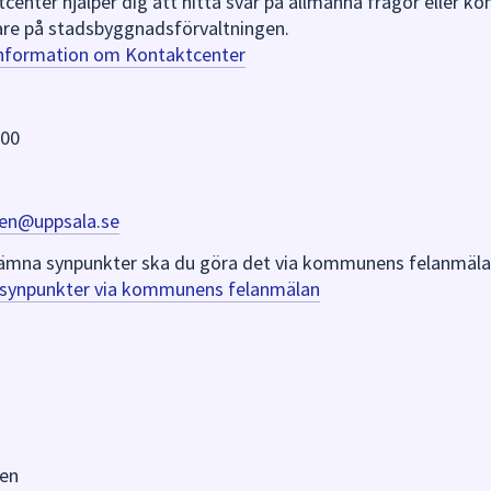
nter hjälper dig att hitta svar på allmänna frågor eller k
re på stadsbyggnadsförvaltningen.
information om Kontaktcenter
 00
en@uppsala.se
er lämna synpunkter ska du göra det via kommunens felanmäla
a synpunkter via kommunens felanmälan
en