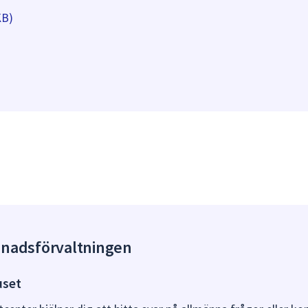
KB)
gnadsförvaltningen
uset