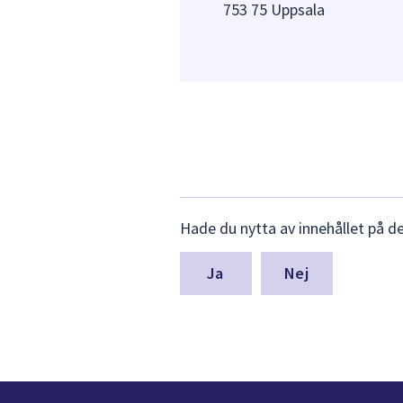
753 75 Uppsala
Lämna
Hade du nytta av innehållet på d
synpunkter
för
denna
Nej
sida