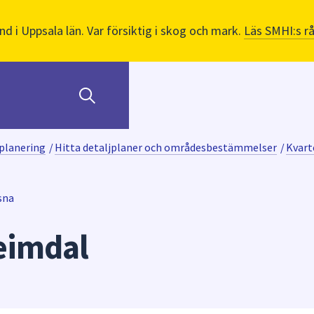
nd i Uppsala län. Var försiktig i skog och mark.
Läs SMHI:s r
planering
/
Hitta detaljplaner och områdesbestämmelser
/
Kvart
sna
eimdal