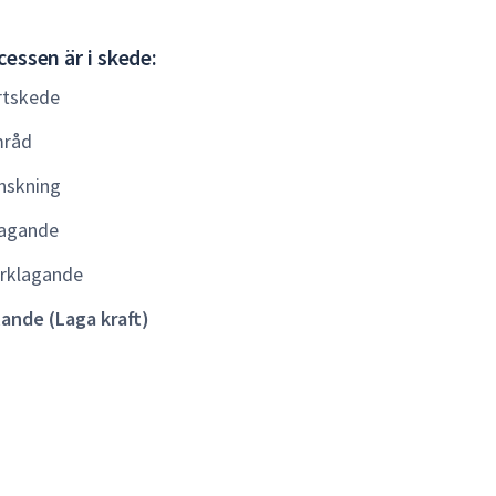
Gällande
essen är i skede:
(Laga
rtskede
kraft)
råd
nskning
agande
rklagande
lande (Laga kraft)