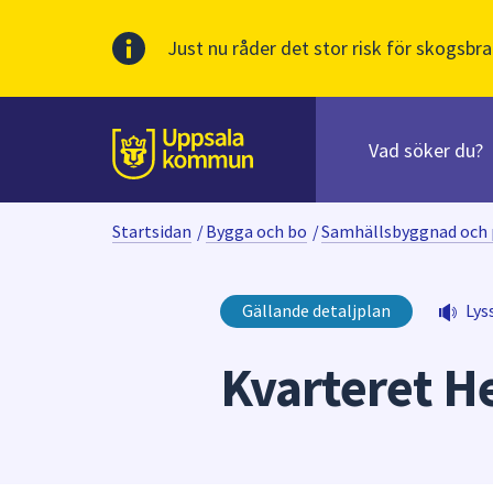
Just nu råder det stor risk för skogsbra
Sök
efter
huvudinnehåll
innehåll
Till sidans
på
webbplatsen.
Startsidan
/
Bygga och bo
/
Samhällsbyggnad och 
När
du
börjar
Gällande detaljplan
Lys
skriva
i
Kvarteret H
sökfältet
kommer
sökförslag
att
presenteras