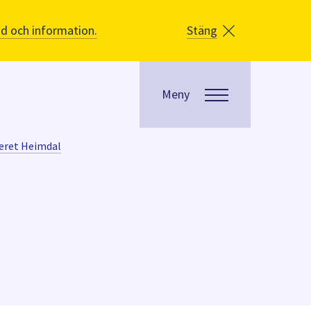
åd och information.
Stäng
Meny
eret Heimdal