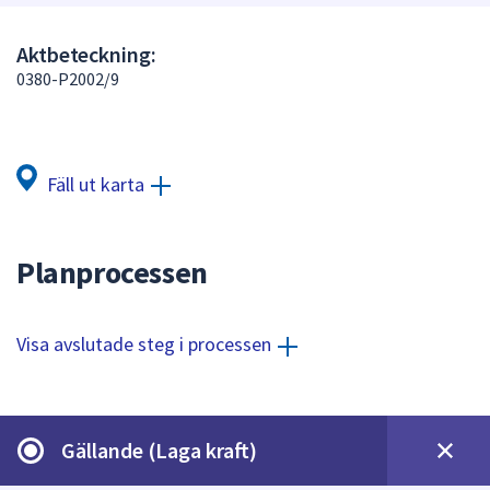
att
presenteras
Aktbeteckning:
under
0380-P2002/9
fältet.
Använd
piltangenterna
för
Fäll ut karta
att
navigera
mellan
Planprocessen
sökförslagen
och
enter
Visa avslutade steg i processen
för
att
välja
något
Gällande (Laga kraft)
av