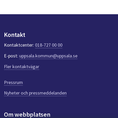
s
y
n
p
u
n
Kontakt
k
t
Kontaktcenter:
018-727 00 00
e
r
E-post:
uppsala.kommun@uppsala.se
f
ö
Fler kontaktvägar
r
d
e
Pressrum
n
n
Nyheter och pressmeddelanden
a
s
i
Om webbplatsen
d