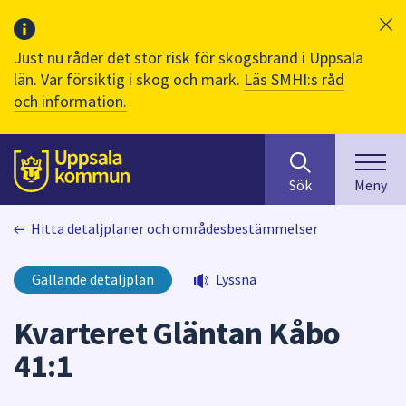
Just nu råder det stor risk för skogsbrand i Uppsala
län. Var försiktig i skog och mark.
Läs SMHI:s råd
och information.
Sök
huvudinnehåll
efter
Till sidans
Sök
Meny
innehåll
på
Hitta detaljplaner och områdesbestämmelser
webbplatsen.
När
du
Gällande detaljplan
Lyssna
börjar
skriva
Kvarteret Gläntan Kåbo
i
41:1
sökfältet
kommer
sökförslag