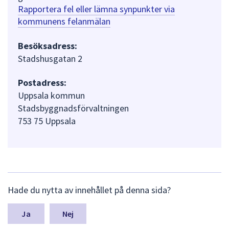
Rapportera fel eller lämna synpunkter via
kommunens felanmälan
Besöksadress:
Stadshusgatan 2
Postadress:
Uppsala kommun
Stadsbyggnadsförvaltningen
753 75 Uppsala
L
Hade du nytta av innehållet på denna sida?
ä
m
n
Nej
a