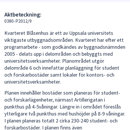
att
presenteras
Aktbeteckning:
under
0380-P2012/9
fältet.
Kvarteret Blåsenhus är ett av Uppsala universitets
Använd
viktigaste utbyggnadsområden. Kvarteret har efter ett
piltangenterna
programarbete - som godkändes av byggnadsnämnden
för
2005 - delats upp i delområden och bebyggts med
att
universitetsverksamheter. Planområdet utgör
navigera
delområde 6 och innefattar planläggning för student
mellan
och forskarbostäder samt lokaler för kontors- och
sökförslagen
universitetsverksamheter.
och
enter
Planen innehåller bostäder som planeras för student-
för
och forskarlägenheter, närmast Artillerigatan i
att
punkthus på 4-5våningar. Längre in i området föreslås
välja
ytterligare två punkthus med hushöjder på 8-9 våningar.
något
I planen planeras totalt 2 cirka 230-240 student- och
av
forskarbostäder. I planen finns även