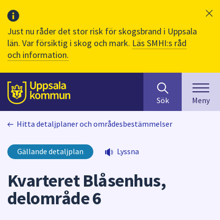
Just nu råder det stor risk för skogsbrand i Uppsala
län. Var försiktig i skog och mark.
Läs SMHI:s råd
och information.
Sök
huvudinnehåll
efter
Till sidans
Sök
Meny
innehåll
på
Hitta detaljplaner och områdesbestämmelser
webbplatsen.
När
du
Gällande detaljplan
Lyssna
börjar
skriva
Kvarteret Blåsenhus,
i
delområde 6
sökfältet
kommer
sökförslag