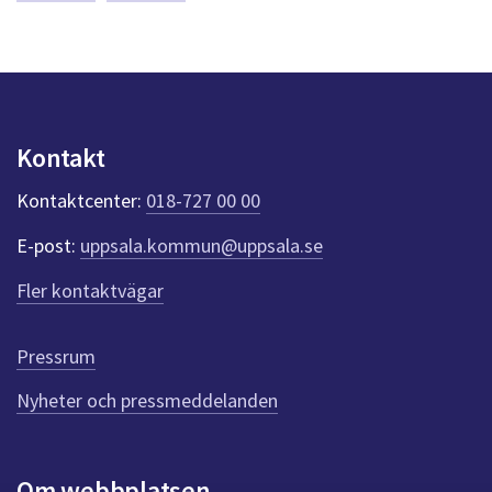
a
s
y
n
p
u
n
Kontakt
k
t
Kontaktcenter:
018-727 00 00
e
r
E-post:
uppsala.kommun@uppsala.se
f
ö
Fler kontaktvägar
r
d
e
Pressrum
n
n
Nyheter och pressmeddelanden
a
s
i
Om webbplatsen
d