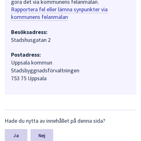
göra det via kommunens felanmälan.
Rapportera fel eller lämna synpunkter via
kommunens felanmälan
Besöksadress:
Stadshusgatan 2
Postadress:
Uppsala kommun
Stadsbyggnadsförvaltningen
753 75 Uppsala
L
Hade du nytta av innehållet på denna sida?
ä
m
n
Nej