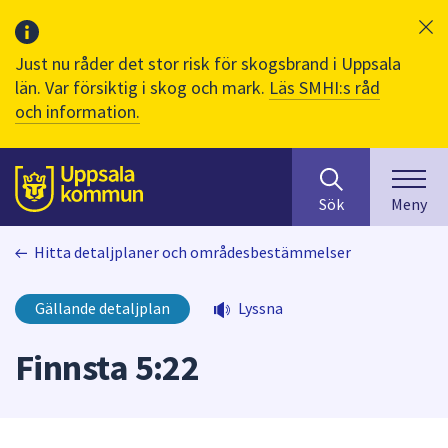
Just nu råder det stor risk för skogsbrand i Uppsala
län. Var försiktig i skog och mark.
Läs SMHI:s råd
och information.
Sök
huvudinnehåll
efter
Till sidans
Sök
Meny
innehåll
på
Hitta detaljplaner och områdesbestämmelser
webbplatsen.
När
du
Gällande detaljplan
Lyssna
börjar
skriva
Finnsta 5:22
i
sökfältet
kommer
sökförslag