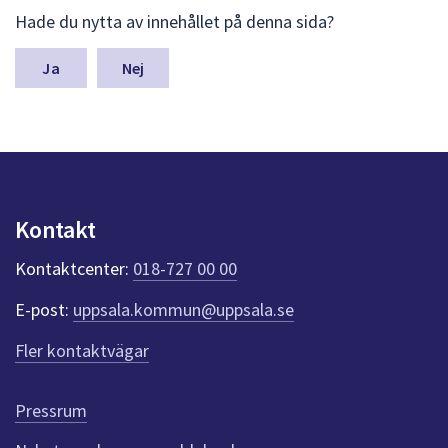
L
Hade du nytta av innehållet på denna sida?
ä
m
n
Nej
a
s
y
n
p
u
n
Kontakt
k
t
Kontaktcenter:
018-727 00 00
e
r
E-post:
uppsala.kommun@uppsala.se
f
ö
Fler kontaktvägar
r
d
e
Pressrum
n
n