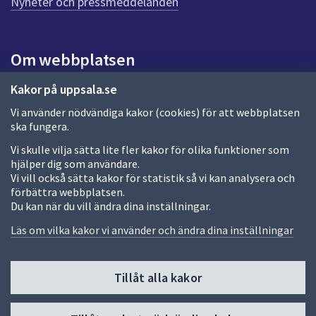
Nyheter och pressmeddelanden
a
s
i
Om webbplatsen
d
a
Om webbplatsen
Kakor på uppsala.se
Vi använder nödvändiga kakor (cookies) för att webbplatsen
Allmänna handlingar och diarium
ska fungera.
Behandling av personuppgifter
Vi skulle vilja sätta lite fler kakor för olika funktioner som
hjälper dig som användare.
Kakor
Vi vill också sätta kakor för statistik så vi kan analysera och
förbättra webbplatsen.
Språk (other languages)
Du kan när du vill ändra dina inställningar.
Tillgänglighetsredogörelse
Läs om vilka kakor vi använder och ändra dina inställningar
Tillåt alla kakor
Fler sätt att följa oss
Till