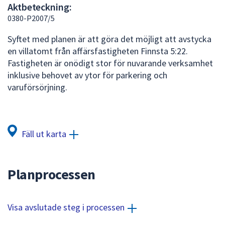
Aktbeteckning:
att
0380-P2007/5
presenteras
under
Syftet med planen är att göra det möjligt att avstycka
fältet.
en villatomt från affärsfastigheten Finnsta 5:22.
Använd
Fastigheten är onödigt stor för nuvarande verksamhet
piltangenterna
inklusive behovet av ytor för parkering och
för
varuförsörjning.
att
navigera
mellan
sökförslagen
Fäll ut karta
och
enter
för
Planprocessen
att
välja
något
Visa avslutade steg i processen
av