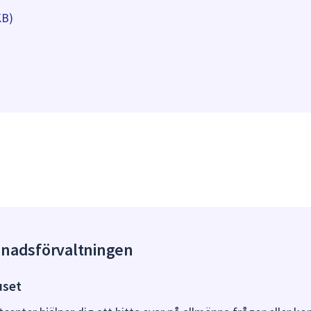
KB)
gnadsförvaltningen
uset