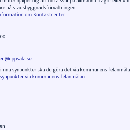
nter hjälper dig att hitta svar på allmänna frågor eller k
re på stadsbyggnadsförvaltningen.
information om Kontaktcenter
 00
en@uppsala.se
er lämna synpunkter ska du göra det via kommunens felanmäla
a synpunkter via kommunens felanmälan
en