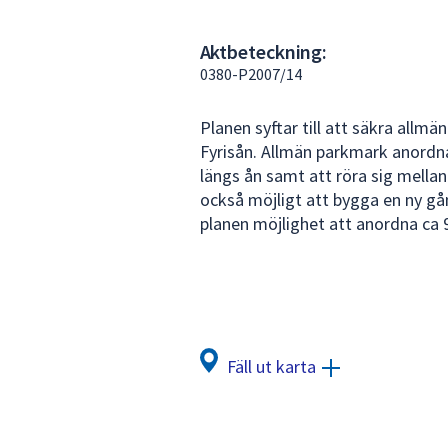
under
fältet.
Aktbeteckning:
Använd
0380-P2007/14
piltangenterna
för
Planen syftar till att säkra allmän
att
Fyrisån. Allmän parkmark anordn
navigera
längs ån samt att röra sig mellan
mellan
också möjligt att bygga en ny gån
sökförslagen
planen möjlighet att anordna ca 
och
enter
för
att
välja
något
Fäll ut karta
av
dem.