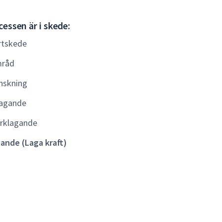
Gällande
essen är i skede:
(Laga
rtskede
kraft)
råd
nskning
agande
rklagande
lande (Laga kraft)