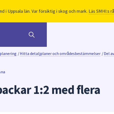
nd i Uppsala län. Var försiktig i skog och mark.
Läs SMHI:s r
planering
/
Hitta detaljplaner och områdesbestämmelser
/
Del a
sna
backar 1:2 med flera