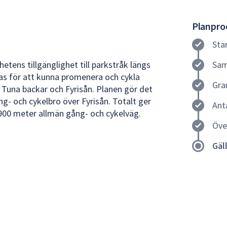
Planproc
Sta
hetens tillgänglighet till parkstråk längs
Sam
as för att kunna promenera och cykla
Gra
 Tuna backar och Fyrisån. Planen gör det
g- och cykelbro över Fyrisån. Totalt ger
Ant
900 meter allmän gång- och cykelväg.
Öve
Gäl