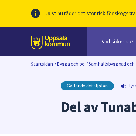
Just nu råder det stor risk för skogsbra
Sök
efter
huvudinnehåll
innehåll
Till sidans
på
webbplatsen.
Startsidan
/
Bygga och bo
/
Samhällsbyggnad och 
När
du
börjar
Gällande detaljplan
Lys
skriva
i
Del av Tuna
sökfältet
kommer
sökförslag
att
presenteras