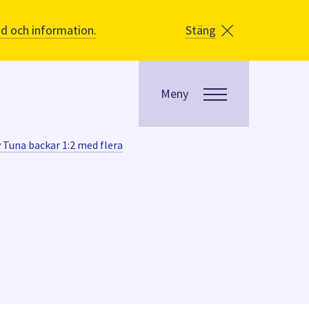
åd och information.
Stäng
Meny
v Tuna backar 1:2 med flera