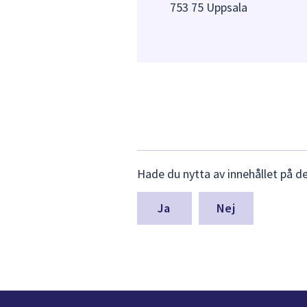
753 75 Uppsala
Lämna
Hade du nytta av innehållet på d
synpunkter
för
denna
Nej
sida