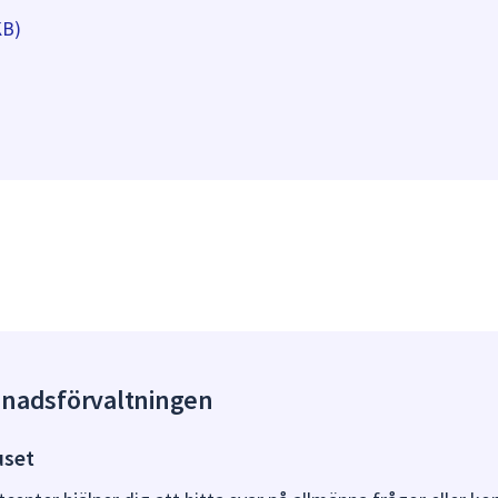
KB)
gnadsförvaltningen
uset