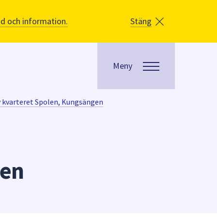
åd och information.
Stäng
Meny
v kvarteret Spolen, Kungsängen
gen