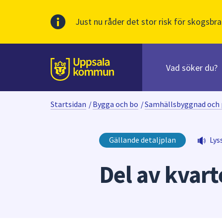
Just nu råder det stor risk för skogsbra
Sök
efter
huvudinnehåll
innehåll
Till sidans
på
webbplatsen.
Startsidan
/
Bygga och bo
/
Samhällsbyggnad och 
När
du
börjar
Gällande detaljplan
Lys
skriva
i
Del av kvar
sökfältet
kommer
sökförslag
att
presenteras