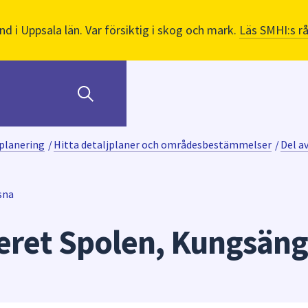
nd i Uppsala län. Var försiktig i skog och mark.
Läs SMHI:s r
planering
/
Hitta detaljplaner och områdesbestämmelser
/
Del a
sna
teret Spolen, Kungsän