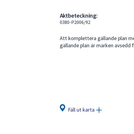
under
fältet.
Aktbeteckning:
Använd
0380-P2006/92
piltangenterna
för
Att komplettera gällande plan me
att
gällande plan är marken avsedd 
navigera
mellan
sökförslagen
och
enter
för
att
välja
något
Fäll ut karta
av
dem.