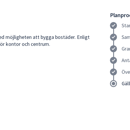
Planproc
Sta
d möjligheten att bygga bostäder. Enligt
Sam
för kontor och centrum.
Gra
Ant
Öve
Gäl