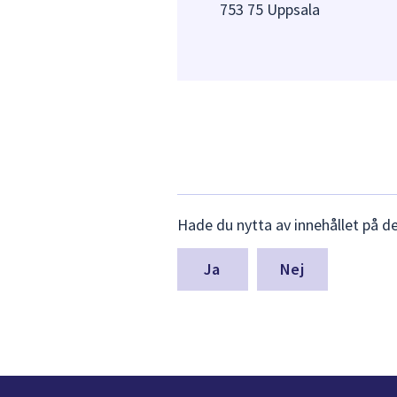
753 75 Uppsala
Lämna
Hade du nytta av innehållet på d
synpunkter
för
denna
Nej
sida