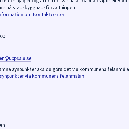
nter hjälper dig att hitta svar på allmänna frågor eller k
re på stadsbyggnadsförvaltningen.
information om Kontaktcenter
 00
en@uppsala.se
er lämna synpunkter ska du göra det via kommunens felanmäla
a synpunkter via kommunens felanmälan
en