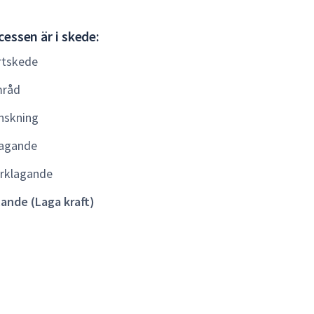
Gällande
essen är i skede:
(Laga
rtskede
kraft)
råd
nskning
agande
rklagande
lande (Laga kraft)