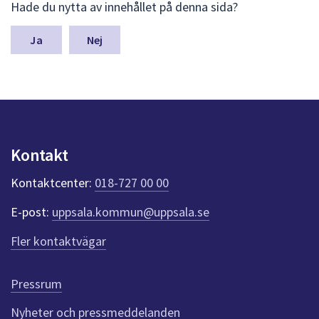
Hade du nytta av innehållet på denna sida?
ä
m
n
Nej
a
s
y
n
p
u
n
Kontakt
k
t
Kontaktcenter:
018-727 00 00
e
r
E-post:
uppsala.kommun@uppsala.se
f
ö
Fler kontaktvägar
r
d
e
Pressrum
n
n
Nyheter och pressmeddelanden