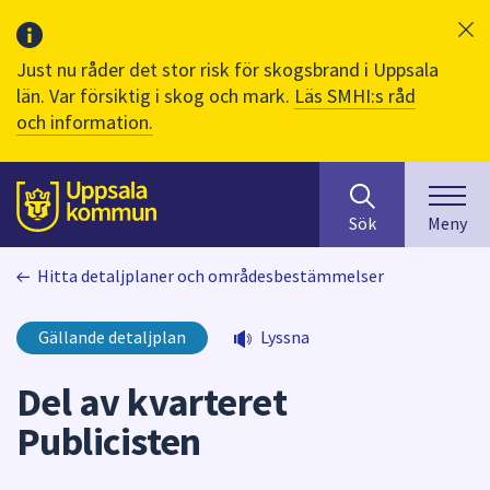
Just nu råder det stor risk för skogsbrand i Uppsala
län. Var försiktig i skog och mark.
Läs SMHI:s råd
och information.
Sök
huvudinnehåll
efter
Till sidans
Sök
Meny
innehåll
på
Hitta detaljplaner och områdesbestämmelser
webbplatsen.
När
du
Gällande detaljplan
Lyssna
börjar
skriva
Del av kvarteret
i
Publicisten
sökfältet
kommer
sökförslag