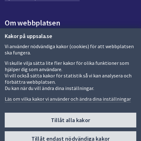
a
s
i
Om webbplatsen
d
a
Om webbplatsen
Kakor på uppsala.se
Vi använder nödvändiga kakor (cookies) för att webbplatsen
Allmänna handlingar och diarium
ska fungera.
Behandling av personuppgifter
Vi skulle vilja sätta lite fler kakor för olika funktioner som
hjälper dig som användare.
Kakor
Vi vill också sätta kakor för statistik så vi kan analysera och
förbättra webbplatsen.
Språk (other languages)
Du kan när du vill ändra dina inställningar.
Tillgänglighetsredogörelse
Läs om vilka kakor vi använder och ändra dina inställningar
Tillåt alla kakor
Fler sätt att följa oss
Till
Tillåt endast nödvändiga kakor