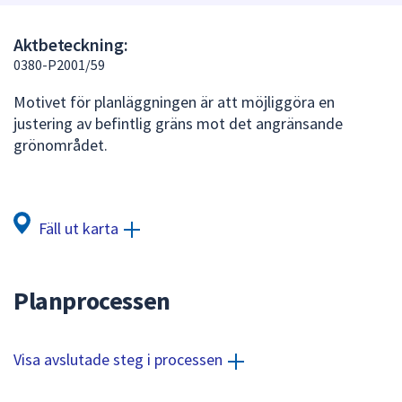
att
presenteras
Aktbeteckning:
under
0380-P2001/59
fältet.
Motivet för planläggningen är att möjliggöra en
Använd
justering av befintlig gräns mot det angränsande
piltangenterna
grönområdet.
för
att
navigera
mellan
Fäll ut karta
sökförslagen
och
enter
Planprocessen
för
att
välja
Visa avslutade steg i processen
något
av