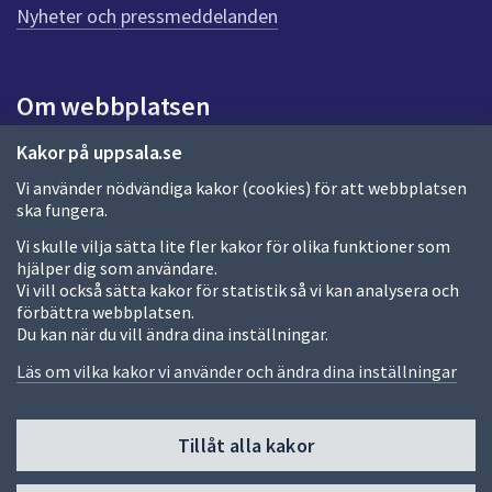
n
Nyheter och pressmeddelanden
a
s
i
Om webbplatsen
d
a
Om webbplatsen
Kakor på uppsala.se
Vi använder nödvändiga kakor (cookies) för att webbplatsen
Allmänna handlingar och diarium
ska fungera.
Behandling av personuppgifter
Vi skulle vilja sätta lite fler kakor för olika funktioner som
hjälper dig som användare.
Kakor
Vi vill också sätta kakor för statistik så vi kan analysera och
förbättra webbplatsen.
Språk (other languages)
Du kan när du vill ändra dina inställningar.
Tillgänglighetsredogörelse
Läs om vilka kakor vi använder och ändra dina inställningar
Tillåt alla kakor
Fler sätt att följa oss