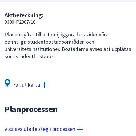
att
presenteras
Aktbeteckning:
under
0380-P2007/16
fältet.
Planen syftar till att möjliggöra bostäder nära
Använd
befintliga studentbostadsområden och
piltangenterna
universitetsinstitutioner. Bostäderna avses att upplåtas
för
som studentbostäder.
att
navigera
mellan
sökförslagen
Fäll ut karta
och
enter
för
Planprocessen
att
välja
något
Visa avslutade steg i processen
av