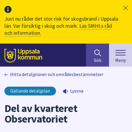
Just nu råder det stor risk för skogsbrand i Uppsala
län. Var försiktig i skog och mark.
Läs SMHI:s råd
och information.
Sök
huvudinnehåll
efter
Till sidans
Sök
Meny
innehåll
på
Hitta detaljplaner och områdesbestämmelser
webbplatsen.
När
du
Gällande detaljplan
Lyssna
börjar
skriva
Del av kvarteret
i
Observatoriet
sökfältet
kommer
sökförslag