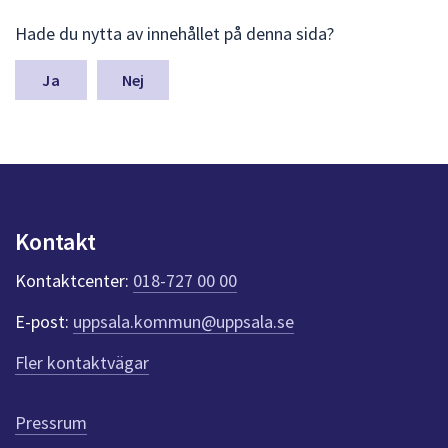
L
Hade du nytta av innehållet på denna sida?
ä
m
n
Nej
a
s
y
n
p
u
n
Kontakt
k
t
Kontaktcenter:
018-727 00 00
e
r
E-post:
uppsala.kommun@uppsala.se
f
ö
Fler kontaktvägar
r
d
e
Pressrum
n