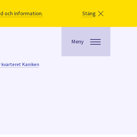
åd och information.
Stäng
Meny
v kvarteret Kaniken