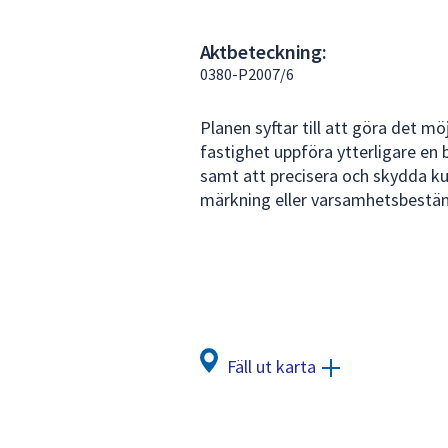
under
fältet.
Aktbeteckning:
Använd
0380-P2007/6
piltangenterna
för
Planen syftar till att göra det mö
att
fastighet uppföra ytterligare en
navigera
samt att precisera och skydda k
mellan
märkning eller varsamhetsbestä
sökförslagen
och
enter
för
att
välja
något
Fäll ut karta
av
dem.