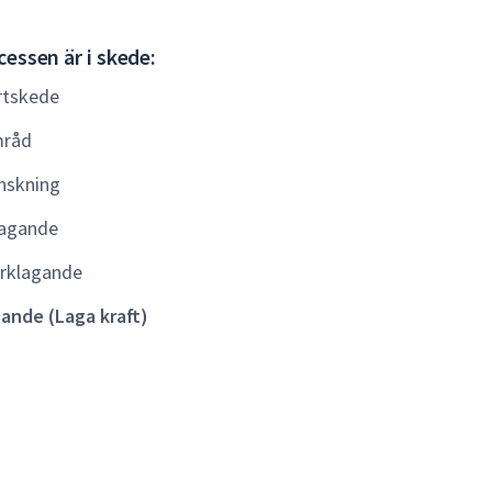
Gällande
essen är i skede:
(Laga
rtskede
kraft)
råd
nskning
agande
rklagande
lande (Laga kraft)