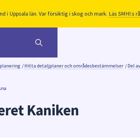
nd i Uppsala län. Var försiktig i skog och mark.
Läs SMHI:s r
planering
/
Hitta detaljplaner och områdesbestämmelser
/
Del a
sna
teret Kaniken