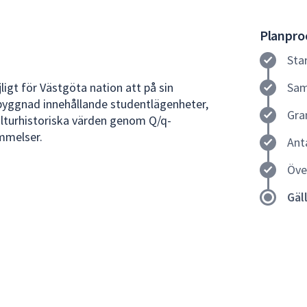
Planproc
Sta
jligt för Västgöta nation att på sin
Sam
 byggnad innehållande studentlägenheter,
Gra
ulturhistoriska värden genom Q/q-
mmelser.
Ant
Öve
Gäl