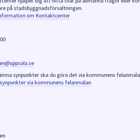
nter hjälper dig att hitta svar på allmänna frågor eller k
re på stadsbyggnadsförvaltningen.
information om Kontaktcenter
 00
en@uppsala.se
er lämna synpunkter ska du göra det via kommunens felanmäla
a synpunkter via kommunens felanmälan
en