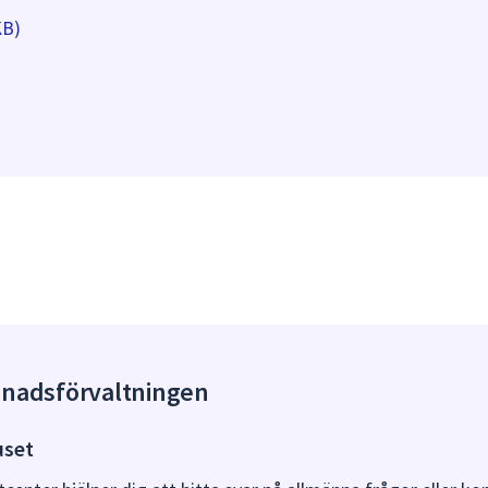
KB)
gnadsförvaltningen
uset