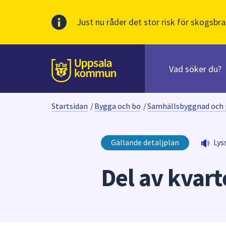
Just nu råder det stor risk för skogsbra
Sök
efter
huvudinnehåll
innehåll
Till sidans
på
webbplatsen.
Startsidan
/
Bygga och bo
/
Samhällsbyggnad och 
När
du
börjar
Gällande detaljplan
Lys
skriva
i
Del av kvar
sökfältet
kommer
sökförslag
att
presenteras