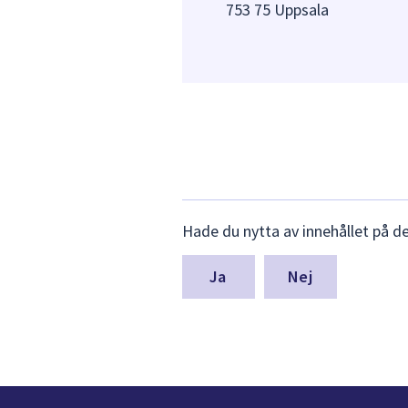
753 75 Uppsala
Lämna
Hade du nytta av innehållet på d
synpunkter
för
denna
Nej
sida