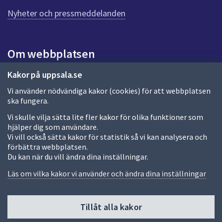
n
n
Nyheter och pressmeddelanden
a
s
i
Om webbplatsen
d
a
Om webbplatsen
Kakor på uppsala.se
Vi använder nödvändiga kakor (cookies) för att webbplatsen
Allmänna handlingar och diarium
ska fungera.
Behandling av personuppgifter
Vi skulle vilja sätta lite fler kakor för olika funktioner som
hjälper dig som användare.
Kakor
Vi vill också sätta kakor för statistik så vi kan analysera och
förbättra webbplatsen.
Språk (other languages)
Du kan när du vill ändra dina inställningar.
Tillgänglighetsredogörelse
Läs om vilka kakor vi använder och ändra dina inställningar
Tillåt alla kakor
Fler sätt att följa oss