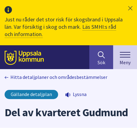
Just nu råder det stor risk för skogsbrand i Uppsala
län. Var försiktig i skog och mark.
Läs SMHI:s råd
och information.
Sök
huvudinnehåll
efter
Till sidans
Sök
Meny
innehåll
på
Hitta detaljplaner och områdesbestämmelser
webbplatsen.
När
du
Gällande detaljplan
Lyssna
börjar
skriva
Del av kvarteret Gudmund
i
sökfältet
kommer
sökförslag