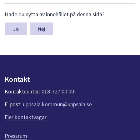
L
Hade du nytta av innehållet på denna sida?
ä
m
n
Nej
a
s
y
n
p
u
n
Kontakt
k
t
Kontaktcenter:
018-727 00 00
e
r
E-post:
uppsala.kommun@uppsala.se
f
ö
Fler kontaktvägar
r
d
e
Pressrum