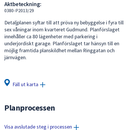
Aktbeteckning:
att
0380-P2013/29
presenteras
under
Detaljplanen syftar till att pröva ny bebyggelse i fyra till
fältet.
sex våningar inom kvarteret Gudmund. Planförslaget
Använd
innehåller ca 80 lägenheter med parkering i
piltangenterna
underjordiskt garage. Planförslaget tar hänsyn till en
för
möjlig framtida planskildhet mellan Ringgatan och
att
järnvägen.
navigera
mellan
sökförslagen
och
Fäll ut karta
enter
för
att
Planprocessen
välja
något
av
Visa avslutade steg i processen