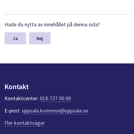
L
Hade du nytta av innehållet på denna sida?
ä
m
n
Nej
a
s
y
n
p
u
n
Kontakt
k
t
Kontaktcenter:
018-727 00 00
e
r
E-post:
uppsala.kommun@uppsala.se
f
ö
Fler kontaktvägar
r
d