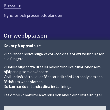
e
Pressrum
n
n
Nyheter och pressmeddelanden
a
s
i
Om webbplatsen
d
a
Om webbplatsen
Kakor på uppsala.se
Vi använder nödvändiga kakor (cookies) för att webbplatsen
Allmänna handlingar och diarium
ska fungera.
Behandling av personuppgifter
Vi skulle vilja sätta lite fler kakor för olika funktioner som
hjälper dig som användare.
Kakor
Vi vill också sätta kakor för statistik så vi kan analysera och
förbättra webbplatsen.
Språk (other languages)
Du kan när du vill ändra dina inställningar.
Tillgänglighetsredogörelse
Läs om vilka kakor vi använder och ändra dina inställningar