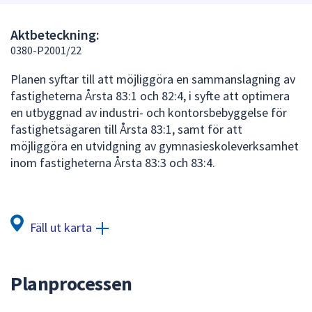
att
presenteras
Aktbeteckning:
under
0380-P2001/22
fältet.
Planen syftar till att möjliggöra en sammanslagning av
Använd
fastigheterna Årsta 83:1 och 82:4, i syfte att optimera
piltangenterna
en utbyggnad av industri- och kontorsbebyggelse för
för
fastighetsägaren till Årsta 83:1, samt för att
att
möjliggöra en utvidgning av gymnasieskoleverksamhet
navigera
inom fastigheterna Årsta 83:3 och 83:4.
mellan
sökförslagen
och
enter
Fäll ut karta
för
att
välja
Planprocessen
något
av