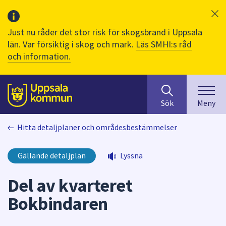
Just nu råder det stor risk för skogsbrand i Uppsala
län. Var försiktig i skog och mark.
Läs SMHI:s råd
och information.
Sök
huvudinnehåll
efter
Till sidans
Sök
Meny
innehåll
på
Hitta detaljplaner och områdesbestämmelser
webbplatsen.
När
du
Gällande detaljplan
Lyssna
börjar
skriva
Del av kvarteret
i
Bokbindaren
sökfältet
kommer
sökförslag