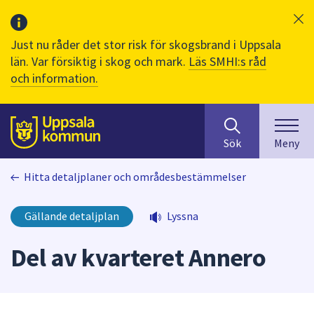
Just nu råder det stor risk för skogsbrand i Uppsala
län. Var försiktig i skog och mark.
Läs SMHI:s råd
och information.
Sök
huvudinnehåll
efter
Till sidans
Sök
Meny
innehåll
på
Hitta detaljplaner och områdesbestämmelser
webbplatsen.
När
du
Gällande detaljplan
Lyssna
börjar
skriva
Del av kvarteret Annero
i
sökfältet
kommer
sökförslag