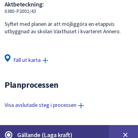
Aktbeteckning:
att
0380-P2001/43
presenteras
under
Syftet med planen är att möjliggöra en etappvis
fältet.
utbyggnad av skolan Växthuset i kvarteret Annero.
Använd
piltangenterna
för
att
Fäll ut karta
navigera
mellan
sökförslagen
Planprocessen
och
enter
för
Visa avslutade steg i processen
att
välja
något
av
Gällande (Laga kraft)