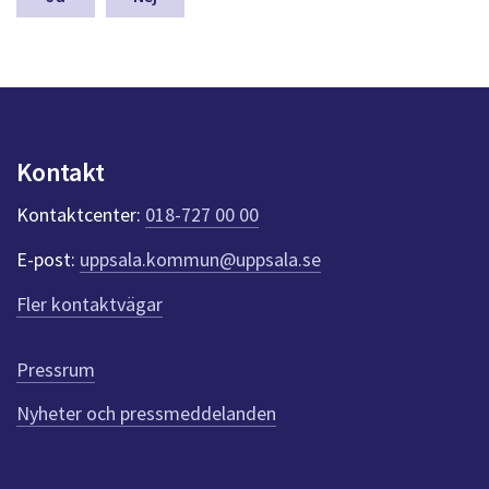
a
s
y
n
p
u
n
Kontakt
k
t
Kontaktcenter:
018-727 00 00
e
r
E-post:
uppsala.kommun@uppsala.se
f
ö
Fler kontaktvägar
r
d
e
Pressrum
n
n
Nyheter och pressmeddelanden
a
s
i