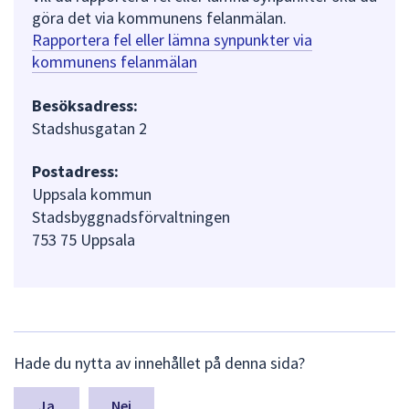
göra det via kommunens felanmälan.
Rapportera fel eller lämna synpunkter via
kommunens felanmälan
Besöksadress:
Stadshusgatan 2
Postadress:
Uppsala kommun
Stadsbyggnadsförvaltningen
753 75 Uppsala
L
Hade du nytta av innehållet på denna sida?
ä
m
n
Nej