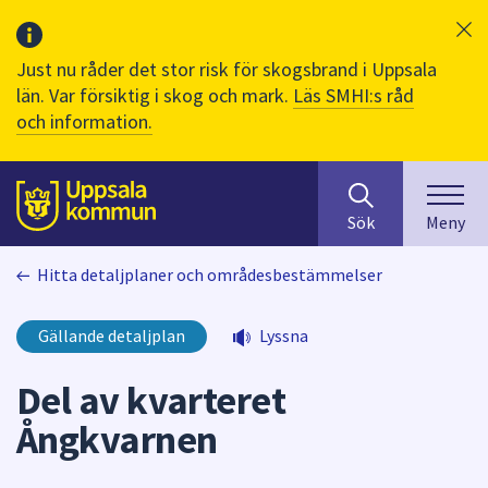
Just nu råder det stor risk för skogsbrand i Uppsala
län. Var försiktig i skog och mark.
Läs SMHI:s råd
och information.
Sök
huvudinnehåll
efter
Till sidans
Sök
Meny
innehåll
på
Hitta detaljplaner och områdesbestämmelser
webbplatsen.
När
du
Gällande detaljplan
Lyssna
börjar
skriva
Del av kvarteret
i
Ångkvarnen
sökfältet
kommer
sökförslag