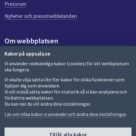
e
Pressrum
n
n
Nyheter och pressmeddelanden
a
s
i
Om webbplatsen
d
a
Om webbplatsen
Kakor på uppsala.se
Vi använder nödvändiga kakor (cookies) för att webbplatsen
Allmänna handlingar och diarium
ska fungera.
Behandling av personuppgifter
Vi skulle vilja sätta lite fler kakor för olika funktioner som
hjälper dig som användare.
Kakor
Vi vill också sätta kakor för statistik så vi kan analysera och
förbättra webbplatsen.
Språk (other languages)
Du kan när du vill ändra dina inställningar.
Tillgänglighetsredogörelse
Läs om vilka kakor vi använder och ändra dina inställningar
Tillåt alla kakor