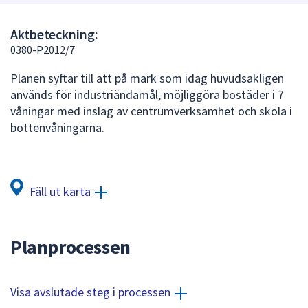
att
presenteras
Aktbeteckning:
under
0380-P2012/7
fältet.
Planen syftar till att på mark som idag huvudsakligen
Använd
används för industriändamål, möjliggöra bostäder i 7
piltangenterna
våningar med inslag av centrumverksamhet och skola i
för
bottenvåningarna.
att
navigera
mellan
sökförslagen
Fäll ut karta
och
enter
för
Planprocessen
att
välja
något
Visa avslutade steg i processen
av