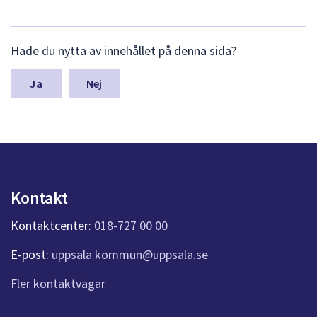
L
Hade du nytta av innehållet på denna sida?
ä
m
n
Nej
a
s
y
n
p
u
n
Kontakt
k
t
Kontaktcenter:
018-727 00 00
e
r
E-post:
uppsala.kommun@uppsala.se
f
ö
Fler kontaktvägar
r
d