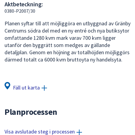
Aktbeteckning:
att
0380-P2007/30
presenteras
under
Planen syftar till att möjliggöra en utbyggnad av Gränby
fältet.
Centrums södra del med en ny entré och nya butiksytor
Använd
omfattande 1280 kvm mark varav 700 kvm ligger
piltangenterna
utanför den byggrätt som medges av gällande
för
detaljplan. Genom en höjning av totalhöjden möjliggörs
att
därmed totalt ca 6000 kvm bruttoyta ny handelsyta.
navigera
mellan
sökförslagen
och
Fäll ut karta
enter
för
att
Planprocessen
välja
något
av
Visa avslutade steg i processen