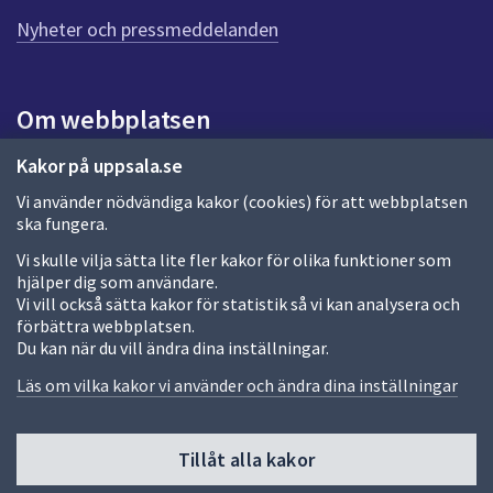
n
n
Nyheter och pressmeddelanden
a
s
i
Om webbplatsen
d
a
Om webbplatsen
Kakor på uppsala.se
Vi använder nödvändiga kakor (cookies) för att webbplatsen
Allmänna handlingar och diarium
ska fungera.
Behandling av personuppgifter
Vi skulle vilja sätta lite fler kakor för olika funktioner som
hjälper dig som användare.
Kakor
Vi vill också sätta kakor för statistik så vi kan analysera och
förbättra webbplatsen.
Språk (other languages)
Du kan när du vill ändra dina inställningar.
Tillgänglighetsredogörelse
Läs om vilka kakor vi använder och ändra dina inställningar
Tillåt alla kakor
Fler sätt att följa oss