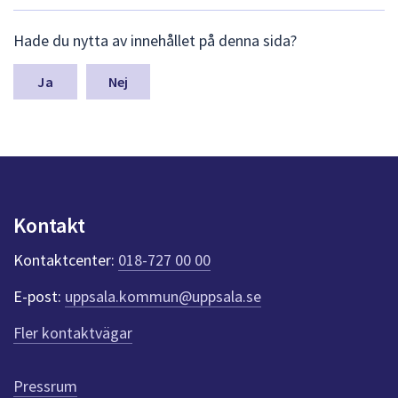
L
Hade du nytta av innehållet på denna sida?
ä
m
n
Nej
a
s
y
n
p
u
n
Kontakt
k
t
Kontaktcenter:
018-727 00 00
e
r
E-post:
uppsala.kommun@uppsala.se
f
ö
Fler kontaktvägar
r
d
e
Pressrum