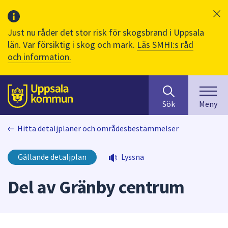
Just nu råder det stor risk för skogsbrand i Uppsala
län. Var försiktig i skog och mark.
Läs SMHI:s råd
och information.
Sök
huvudinnehåll
efter
Till sidans
Sök
Meny
innehåll
på
Hitta detaljplaner och områdesbestämmelser
webbplatsen.
När
du
Gällande detaljplan
Lyssna
börjar
skriva
Del av Gränby centrum
i
sökfältet
kommer
sökförslag