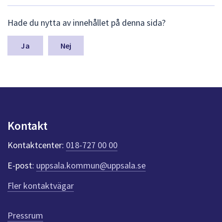
L
Hade du nytta av innehållet på denna sida?
ä
m
n
Nej
a
s
y
n
p
u
n
Kontakt
k
t
Kontaktcenter:
018-727 00 00
e
r
E-post:
uppsala.kommun@uppsala.se
f
ö
Fler kontaktvägar
r
d
e
Pressrum