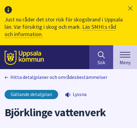
Just nu råder det stor risk för skogsbrand i Uppsala
län. Var försiktig i skog och mark.
Läs SMHI:s råd
och information.
Sök
huvudinnehåll
efter
Till sidans
Sök
Meny
innehåll
på
Hitta detaljplaner och områdesbestämmelser
webbplatsen.
När
du
Gällande detaljplan
Lyssna
börjar
skriva
Björklinge vattenverk
i
sökfältet
kommer
sökförslag