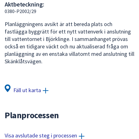
Aktbeteckning:
att
0380-P2002/29
presenteras
under
Planläggningens avsikt är att bereda plats och
fältet.
fastlägga byggrätt för ett nytt vattenverk i anslutning
Använd
till vattentornet i Björklinge. I sammanhanget prövas
piltangenterna
också en tidigare väckt och nu aktualiserad fråga om
för
planläggning av en enstaka villatomt med anslutning till
att
Skänklåtsvägen.
navigera
mellan
sökförslagen
och
Fäll ut karta
enter
för
att
Planprocessen
välja
något
av
Visa avslutade steg i processen