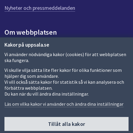
n
n
Nyheter och pressmeddelanden
a
s
i
Om webbplatsen
d
a
Om webbplatsen
Kakor på uppsala.se
Vi använder nödvändiga kakor (cookies) för att webbplatsen
Allmänna handlingar och diarium
ska fungera.
Behandling av personuppgifter
Vi skulle vilja sätta lite fler kakor för olika funktioner som
hjälper dig som användare.
Kakor
Vi vill också sätta kakor för statistik så vi kan analysera och
förbättra webbplatsen.
Språk (other languages)
Du kan när du vill ändra dina inställningar.
Tillgänglighetsredogörelse
Läs om vilka kakor vi använder och ändra dina inställningar
Tillåt alla kakor
Fler sätt att följa oss