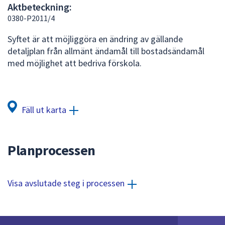
Aktbeteckning:
att
0380-P2011/4
presenteras
under
Syftet är att möjliggöra en ändring av gällande
fältet.
detaljplan från allmänt ändamål till bostadsändamål
Använd
med möjlighet att bedriva förskola.
piltangenterna
för
att
navigera
Fäll ut karta
mellan
sökförslagen
och
Planprocessen
enter
för
att
Visa avslutade steg i processen
välja
något
av