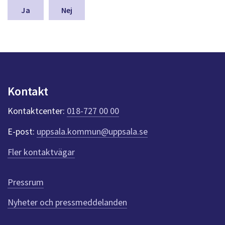
n
Nej
a
s
y
n
p
u
n
Kontakt
k
t
Kontaktcenter:
018-727 00 00
e
r
E-post:
uppsala.kommun@uppsala.se
f
ö
Fler kontaktvägar
r
d
e
Pressrum
n
n
Nyheter och pressmeddelanden
a
s