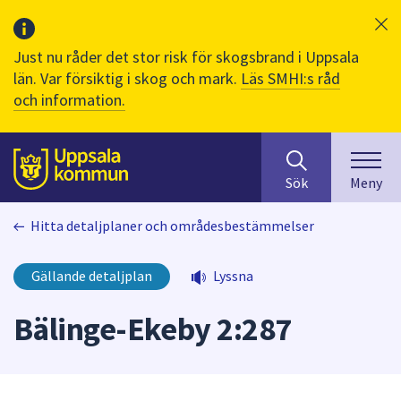
Just nu råder det stor risk för skogsbrand i Uppsala
län. Var försiktig i skog och mark.
Läs SMHI:s råd
och information.
Sök
huvudinnehåll
efter
Till sidans
Sök
Meny
innehåll
på
Hitta detaljplaner och områdesbestämmelser
webbplatsen.
När
du
Gällande detaljplan
Lyssna
börjar
skriva
Bälinge-Ekeby 2:287
i
sökfältet
kommer
sökförslag