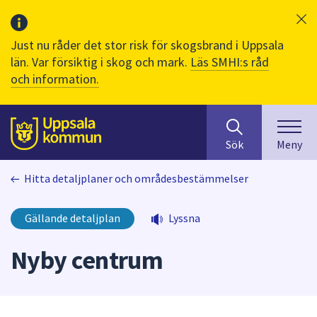
Just nu råder det stor risk för skogsbrand i Uppsala
län. Var försiktig i skog och mark.
Läs SMHI:s råd
och information.
Sök
huvudinnehåll
efter
Till sidans
Sök
Meny
innehåll
på
Hitta detaljplaner och områdesbestämmelser
webbplatsen.
När
du
Gällande detaljplan
Lyssna
börjar
skriva
Nyby centrum
i
sökfältet
kommer
sökförslag