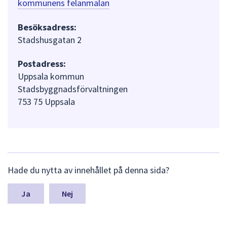
kommunens felanmälan
Besöksadress:
Stadshusgatan 2
Postadress:
Uppsala kommun
Stadsbyggnadsförvaltningen
753 75 Uppsala
L
Hade du nytta av innehållet på denna sida?
ä
m
n
Nej
a
s
y