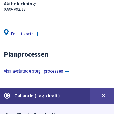
Aktbeteckning:
att
0380-P92/13
presenteras
under
fältet.
Använd
Fäll ut karta
piltangenterna
för
att
Planprocessen
navigera
mellan
sökförslagen
Visa avslutade steg i processen
och
enter
för
att
Gällande (Laga kraft)
välja
något
av