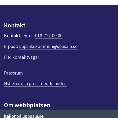
n
p
u
n
Kontakt
k
t
Kontaktcenter:
018-727 00 00
e
r
E-post:
uppsala.kommun@uppsala.se
f
ö
Fler kontaktvägar
r
d
e
Pressrum
n
n
Nyheter och pressmeddelanden
a
s
i
Om webbplatsen
d
a
Om webbplatsen
Kakor på uppsala.se