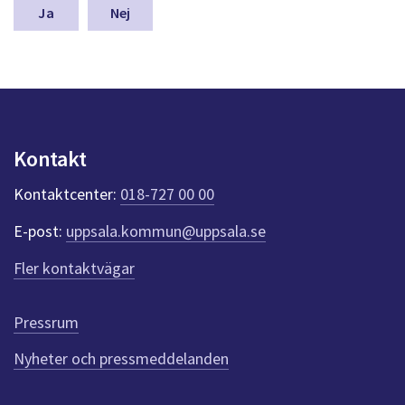
n
Nej
a
s
y
n
p
u
n
Kontakt
k
t
Kontaktcenter:
018-727 00 00
e
r
E-post:
uppsala.kommun@uppsala.se
f
ö
Fler kontaktvägar
r
d
e
Pressrum
n
n
Nyheter och pressmeddelanden
a
s