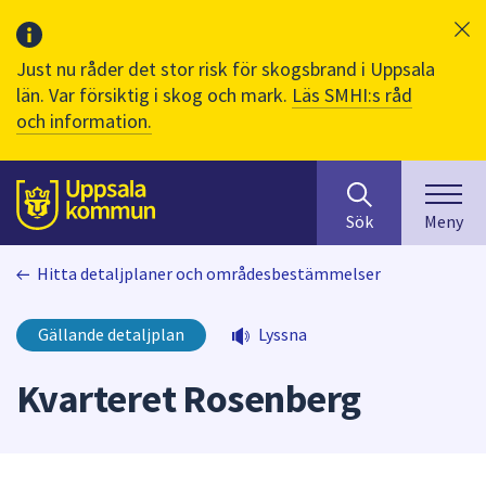
Just nu råder det stor risk för skogsbrand i Uppsala
län. Var försiktig i skog och mark.
Läs SMHI:s råd
och information.
Sök
huvudinnehåll
efter
Till sidans
Sök
Meny
innehåll
på
Hitta detaljplaner och områdesbestämmelser
webbplatsen.
När
du
Gällande detaljplan
Lyssna
börjar
skriva
Kvarteret Rosenberg
i
sökfältet
kommer
sökförslag