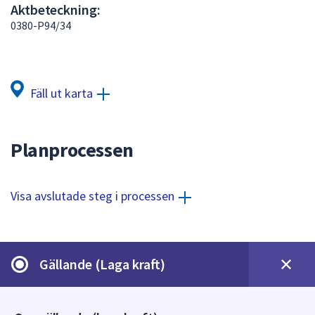
Aktbeteckning:
att
0380-P94/34
presenteras
under
fältet.
Använd
Fäll ut karta
piltangenterna
för
att
Planprocessen
navigera
mellan
sökförslagen
Visa avslutade steg i processen
och
enter
för
att
Gällande (Laga kraft)
välja
något
av