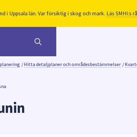
nd i Uppsala län. Var försiktig i skog och mark.
Läs SMHI:s r
planering
/
Hitta detaljplaner och områdesbestämmelser
/
Kvart
sna
unin