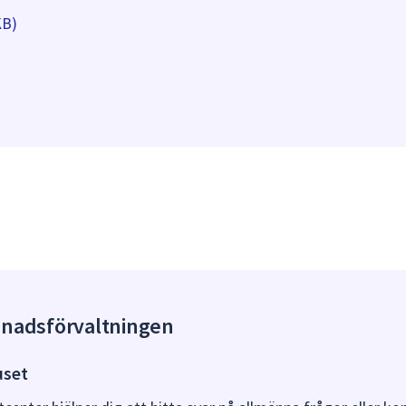
KB)
gnadsförvaltningen
uset