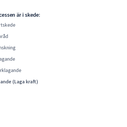
Gällande
essen är i skede:
(Laga
rtskede
kraft)
råd
nskning
agande
rklagande
lande (Laga kraft)