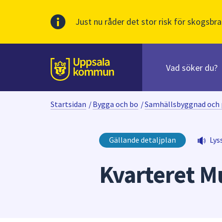
Just nu råder det stor risk för skogsbra
Sök
efter
huvudinnehåll
innehåll
Till sidans
på
webbplatsen.
Startsidan
/
Bygga och bo
/
Samhällsbyggnad och 
När
du
börjar
Gällande detaljplan
Lys
skriva
i
Kvarteret M
sökfältet
kommer
sökförslag
att
presenteras