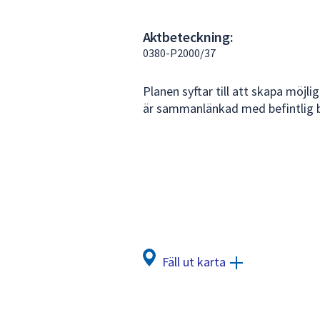
under
fältet.
Aktbeteckning:
Använd
0380-P2000/37
piltangenterna
för
Planen syftar till att skapa möj
att
är sammanlänkad med befintlig 
navigera
mellan
sökförslagen
och
enter
för
att
välja
något
Fäll ut karta
av
dem.