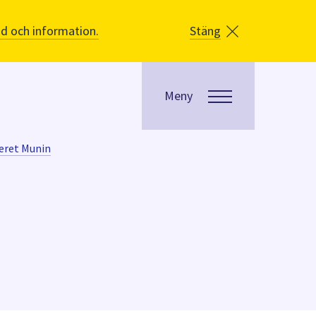
åd och information.
Stäng
Meny
eret Munin