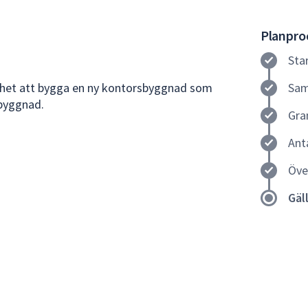
Planproc
Sta
lighet att bygga en ny kontorsbyggnad som
Sam
byggnad.
Gra
Ant
Öve
Gäl