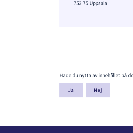
753 75 Uppsala
Lämna
Hade du nytta av innehållet på d
synpunkter
för
denna
Nej
sida