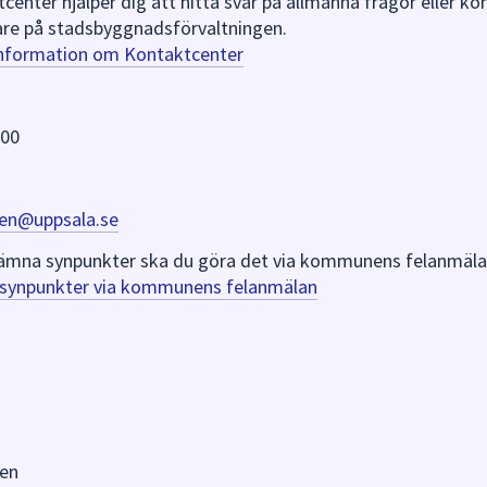
nter hjälper dig att hitta svar på allmänna frågor eller k
re på stadsbyggnadsförvaltningen.
information om Kontaktcenter
 00
en@uppsala.se
er lämna synpunkter ska du göra det via kommunens felanmäla
a synpunkter via kommunens felanmälan
en