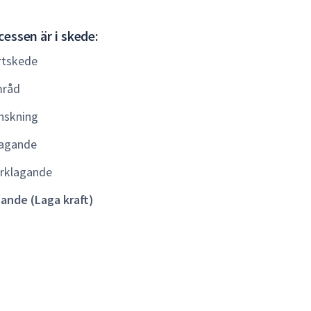
Gällande
essen är i skede:
(Laga
rtskede
kraft)
råd
nskning
agande
rklagande
lande (Laga kraft)