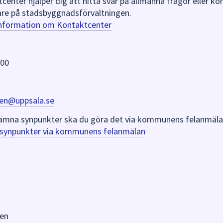
nter hjälper dig att hitta svar på allmänna frågor eller k
re på stadsbyggnadsförvaltningen.
information om Kontaktcenter
 00
en@uppsala.se
er lämna synpunkter ska du göra det via kommunens felanmäla
a synpunkter via kommunens felanmälan
en