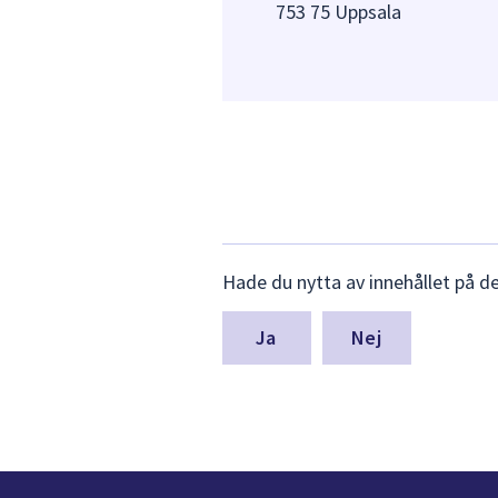
753 75 Uppsala
Lämna
Hade du nytta av innehållet på d
synpunkter
för
denna
Nej
sida