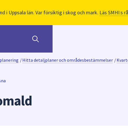
nd i Uppsala län. Var försiktig i skog och mark.
Läs SMHI:s r
planering
/
Hitta detaljplaner och områdesbestämmelser
/
Kvart
sna
omald