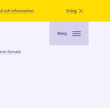
åd och information.
Stäng
Meny
eret Domald