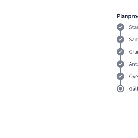
Planproc
Sta
Sam
Gra
Ant
Öve
Gäl