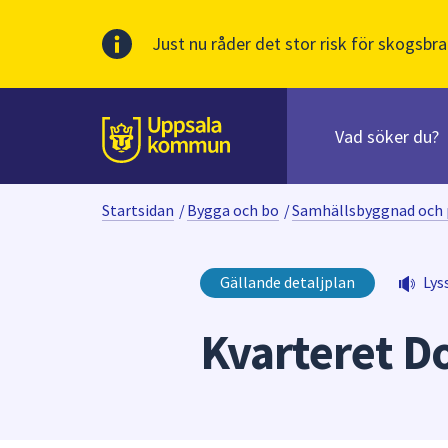
Just nu råder det stor risk för skogsbra
Sök
efter
huvudinnehåll
innehåll
Till sidans
på
webbplatsen.
Startsidan
/
Bygga och bo
/
Samhällsbyggnad och 
När
du
börjar
Gällande detaljplan
Lys
skriva
i
Kvarteret D
sökfältet
kommer
sökförslag
att
presenteras