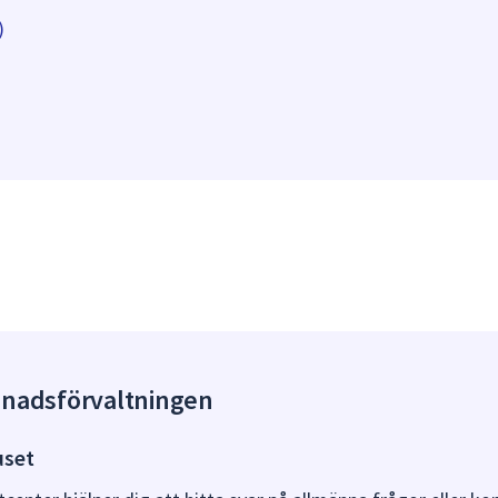
)
gnadsförvaltningen
uset